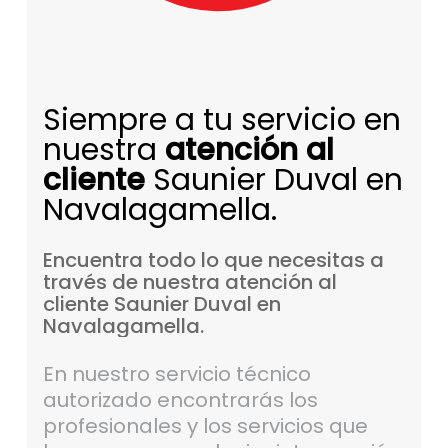
Siempre a tu servicio en
nuestra
atención al
cliente
Saunier Duval en
Navalagamella.
Encuentra
todo
lo
que
necesitas
a
través
de
nuestra
atención
al
cliente
Saunier
Duval
en
Navalagamella.
En nuestro servicio técnico
autorizado encontrarás los
profesionales y los servicios que