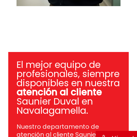
El mejor equipo de
profesionales, siempre
disponibles en nuestra
atención al cliente
Saunier Duval en
Navalagamella.
Nuestro departamento de
atención al cliente Saunier Duval