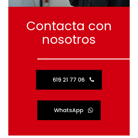
Contacta
con
nosotros
619 21 77 06
WhatsApp