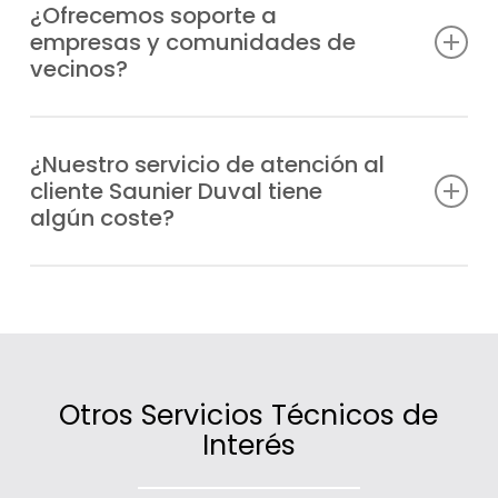
urgencias de manera prioritaria y envía un
¿Ofrecemos soporte a
empresas y comunidades de
técnico especializado a cualquier punto de
vecinos?
Navalagamella en el menor tiempo posible.
Sí, atendemos tanto a particulares como a
comunidades de vecinos y negocios de
¿Nuestro servicio de atención al
cliente Saunier Duval tiene
Navalagamella que necesiten información,
algún coste?
asesoramiento o asistencia técnica.
No, la atención es gratuita; lo único que se
factura son las intervenciones técnicas o
los servicios contratados.
Otros Servicios Técnicos de
Interés