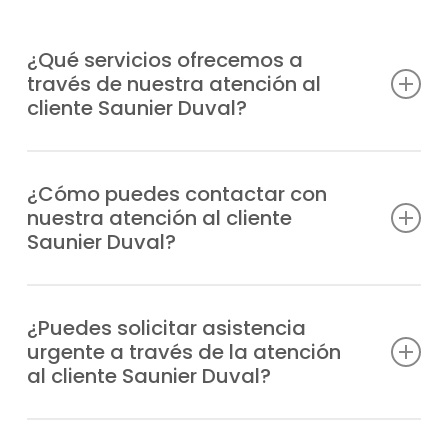
¿Qué servicios ofrecemos a
través de nuestra atención al
cliente Saunier Duval?
Damos soporte profesional a consultas
técnicas, incidencias, solicitudes de
¿Cómo puedes contactar con
nuestra atención al cliente
reparación, información sobre garantías y
Saunier Duval?
todo lo relacionado con tus equipos
Saunier Duval.
Puedes llamarnos directamente por
teléfono o escribirnos un WhatsApp;
¿Puedes solicitar asistencia
urgente a través de la atención
siempre tendrás respuesta rápida y
al cliente Saunier Duval?
personalizada.
Claro, nuestro departamento tramita las