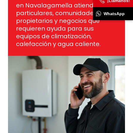
¡Llámanos!
en Navalagamella atiende a
particulares, comunidades de
WhatsApp
propietarios y negocios que
requieren ayuda para sus
equipos de climatización,
calefacción y agua caliente.