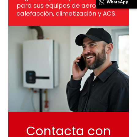
WhatsApp
para sus equipos de aerotermia,
calefacción, climatización y ACS.
Contacta
con