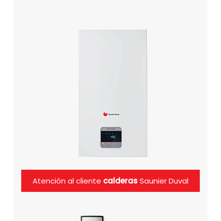
Atención al cliente
calderas
Saunier Duval