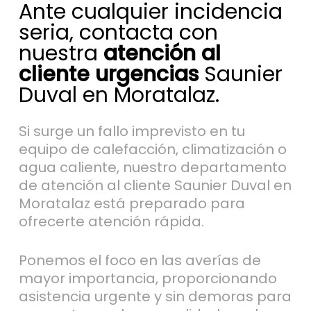
Ante cualquier incidencia
seria, contacta con
nuestra
atención al
cliente urgencias
Saunier
Duval en Moratalaz.
Si surge un fallo imprevisto en tu
equipo de calefacción, climatización o
agua caliente, nuestro departamento
de atención al cliente Saunier Duval en
Moratalaz está preparado para
ofrecerte atención rápida.
Ponemos el foco en las averías de
mayor importancia, proporcionando
asistencia urgente y sin demoras para