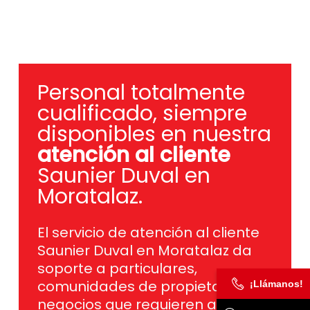
Personal totalmente
cualificado, siempre
disponibles en nuestra
atención al cliente
Saunier Duval en
Moratalaz.
El servicio de atención al cliente
Saunier Duval en Moratalaz da
soporte a particulares,
comunidades de propietarios y
¡Llámanos!
negocios que requieren ayuda