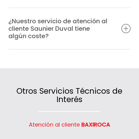
Sí, atendemos tanto a particulares como a
comunidades de vecinos y negocios de
¿Nuestro servicio de atención al
cliente Saunier Duval tiene
Moratalaz que necesiten información,
algún coste?
asesoramiento o asistencia técnica.
No, la atención es gratuita; lo único que se
factura son las intervenciones técnicas o
los servicios contratados.
Otros Servicios Técnicos de
Interés
Atención al cliente
BAXIROCA