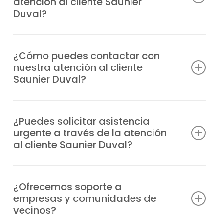
atención al cliente Saunier
Duval?
Atendemos consultas técnicas, incidencias,
solicitudes de reparación, información
¿Cómo puedes contactar con
nuestra atención al cliente
sobre garantías y todo lo relacionado con
Saunier Duval?
tus equipos Saunier Duval.
Puedes marcar nuestro número de teléfono
o escribirnos un WhatsApp; siempre
¿Puedes solicitar asistencia
urgente a través de la atención
tendrás respuesta profesional.
al cliente Saunier Duval?
Claro, nuestro departamento tramita las
urgencias de manera prioritaria y envía un
¿Ofrecemos soporte a
empresas y comunidades de
técnico especializado a cualquier zona de
vecinos?
Moratalaz en el menor tiempo posible.