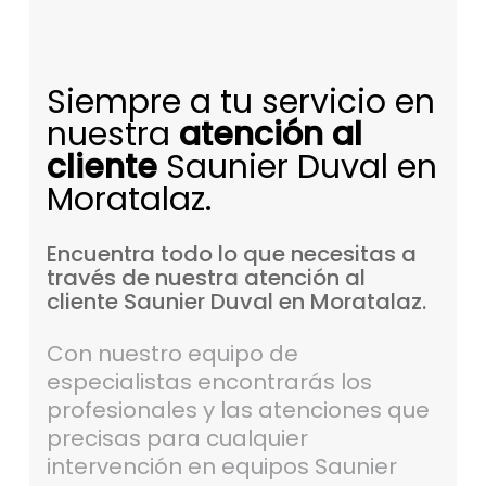
Siempre a tu servicio en
nuestra
atención al
cliente
Saunier Duval en
Moratalaz.
Encuentra
todo
lo
que
necesitas
a
través
de
nuestra
atención
al
cliente
Saunier
Duval
en
Moratalaz.
Con nuestro equipo de
especialistas encontrarás los
profesionales y las atenciones que
precisas para cualquier
intervención en equipos Saunier