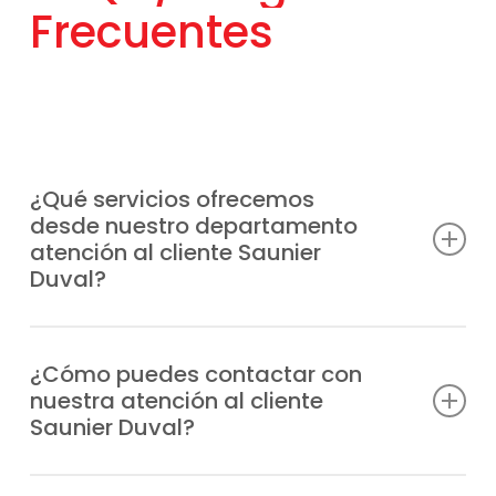
Frecuentes
¿Qué servicios ofrecemos
desde nuestro departamento
atención al cliente Saunier
Duval?
Atendemos consultas técnicas, incidencias,
solicitudes de reparación, información
¿Cómo puedes contactar con
nuestra atención al cliente
sobre garantías y todo lo relacionado con
Saunier Duval?
tus equipos Saunier Duval.
Puedes llamarnos directamente por