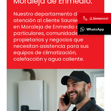
Moraleja de Enmedio.
Nuestro departamento de
¡Llámanos!
atención al cliente Saunier Duval
en Moraleja de Enmedio ayuda a
WhatsApp
particulares, comunidades de
propietarios y negocios que
necesitan asistencia para sus
equipos de climatización,
calefacción y agua caliente.