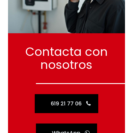
Contacta
con
nosotros
619 21 77 06
WhatsApp