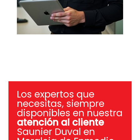
Los expertos que
necesitas, siempre
disponibles en nuestra
atención al cliente
Saunier Duval en