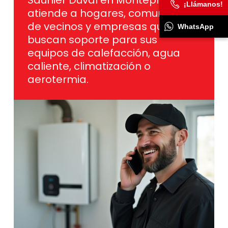
¡Llámanos!
atiende a hogares, comunidades
de vecinos y empresas que
WhatsApp
buscan soporte para sus
equipos de calefacción, agua
caliente, climatización o
aerotermia.