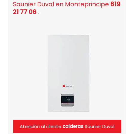
Saunier Duval en Monteprincipe
619
21 77 06
.
Atención al cliente
calderas
Saunier Duval