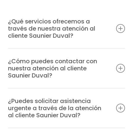
¿Qué servicios ofrecemos a
través de nuestra atención al
cliente Saunier Duval?
Damos soporte profesional a consultas
técnicas, incidencias, solicitudes de
¿Cómo puedes contactar con
nuestra atención al cliente
reparación, información sobre garantías y
Saunier Duval?
todo lo relacionado con tus equipos
Saunier Duval.
Puedes marcar nuestro número de teléfono
o escribirnos un WhatsApp; siempre
¿Puedes solicitar asistencia
urgente a través de la atención
tendrás respuesta profesional.
al cliente Saunier Duval?
Claro, nuestro departamento tramita las