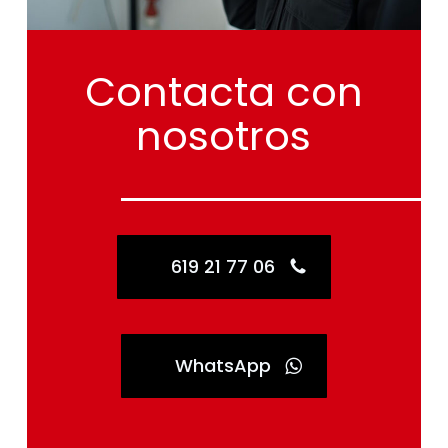
Contacta
con
nosotros
619 21 77 06
WhatsApp