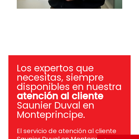
Los expertos que
necesitas, siempre
disponibles en nuestra
atención al cliente
Saunier Duval en
Monteprincipe.
El servicio de atención al cliente
Saunier Duval en Monteprincipe