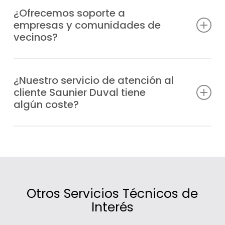
urgencias de manera prioritaria y envía un
¿Ofrecemos soporte a
empresas y comunidades de
técnico especializado a cualquier zona de
vecinos?
Monteprincipe en el menor tiempo posible.
Sí, atendemos tanto a particulares como a
comunidades de vecinos y negocios de
¿Nuestro servicio de atención al
cliente Saunier Duval tiene
Monteprincipe que necesiten información,
algún coste?
asesoramiento o asistencia técnica.
No, la atención es gratuita; lo único que se
cobra son las intervenciones técnicas o los
servicios contratados.
Otros Servicios Técnicos de
Interés