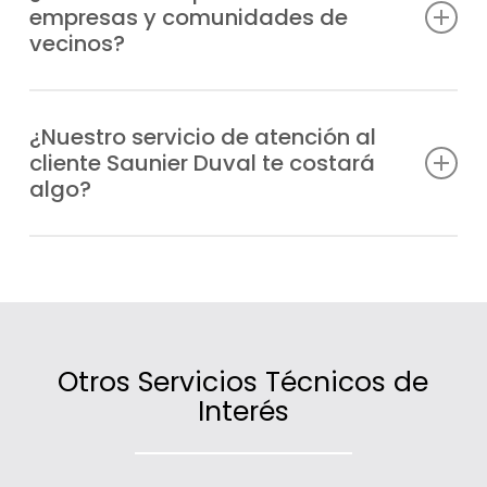
empresas y comunidades de
técnico especializado a cualquier punto de
vecinos?
Moncloa en el menor tiempo posible.
Sí, atendemos tanto a particulares como a
comunidades de vecinos y negocios de
¿Nuestro servicio de atención al
cliente Saunier Duval te costará
Moncloa que necesiten información,
algo?
asesoramiento o asistencia técnica.
No, la atención es gratuita; lo único que se
tarifica son las intervenciones técnicas o
los servicios contratados.
Otros Servicios Técnicos de
Interés