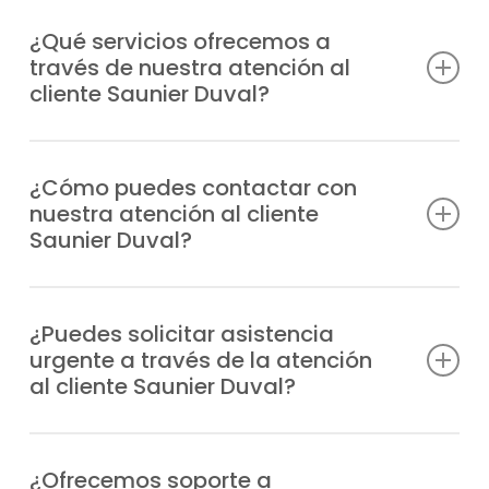
¿Qué servicios ofrecemos a
través de nuestra atención al
cliente Saunier Duval?
Damos soporte profesional a consultas
técnicas, incidencias, solicitudes de
¿Cómo puedes contactar con
nuestra atención al cliente
reparación, información sobre garantías y
Saunier Duval?
todo lo relacionado con tus equipos
Saunier Duval.
Puedes llamarnos directamente por
teléfono o escribirnos un WhatsApp;
¿Puedes solicitar asistencia
urgente a través de la atención
siempre tendrás respuesta rápida y
al cliente Saunier Duval?
personalizada.
Claro, nuestro departamento tramita las
urgencias de manera prioritaria y envía un
¿Ofrecemos soporte a