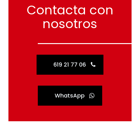
Contacta
con
nosotros
619 21 77 06
WhatsApp