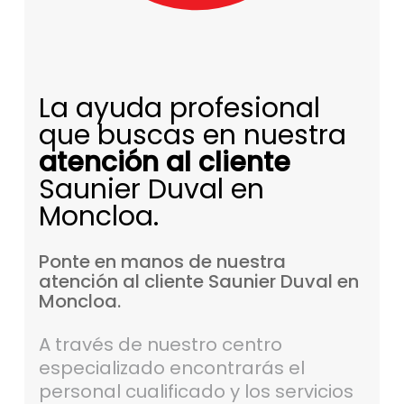
La ayuda profesional
que buscas en nuestra
atención al cliente
Saunier Duval en
Moncloa.
Ponte
en
manos
de
nuestra
atención
al
cliente
Saunier
Duval
en
Moncloa.
A través de nuestro centro
especializado encontrarás el
personal cualificado y los servicios