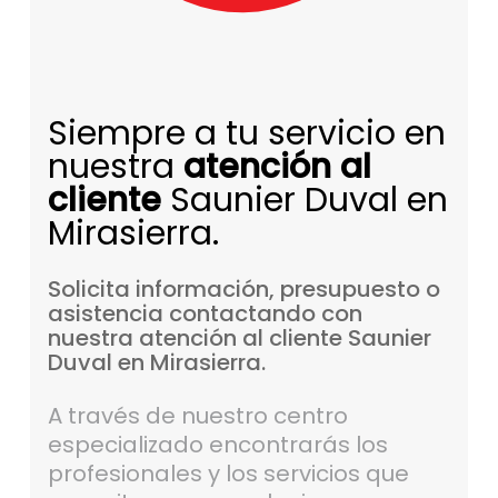
Siempre a tu servicio en
nuestra
atención al
cliente
Saunier Duval en
Mirasierra.
Solicita
información,
presupuesto
o
asistencia
contactando
con
nuestra
atención
al
cliente
Saunier
Duval
en
Mirasierra.
A través de nuestro centro
especializado encontrarás los
profesionales y los servicios que