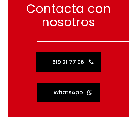
Contacta
con
nosotros
619 21 77 06
WhatsApp