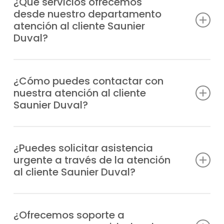
¿Qué servicios ofrecemos
desde nuestro departamento
atención al cliente Saunier
Duval?
Atendemos consultas técnicas, incidencias,
solicitudes de reparación, información
¿Cómo puedes contactar con
nuestra atención al cliente
sobre garantías y todo lo relacionado con
Saunier Duval?
tus equipos Saunier Duval.
Puedes llamarnos directamente por
teléfono o escribirnos un WhatsApp;
¿Puedes solicitar asistencia
urgente a través de la atención
siempre tendrás respuesta rápida y
al cliente Saunier Duval?
personalizada.
Claro, nuestro departamento gestiona las
urgencias de manera prioritaria y envía un
¿Ofrecemos soporte a