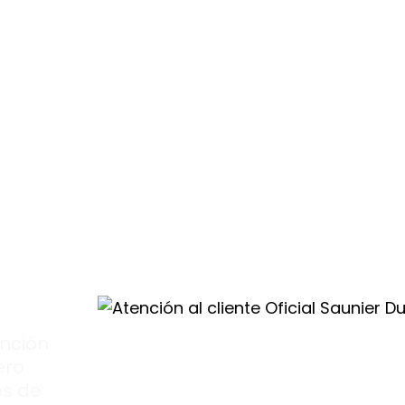
drás atención
.
e
al
val
nción
ero
s de