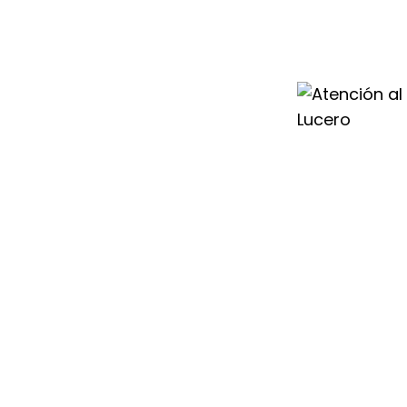
 en Lucero te
o necesario para
 calefacción, aire
ado siempre
cero para dar
buen
r Duval.
n, por eso
 Duval en Lucero
luciones