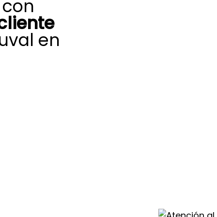
 con
cliente
uval en
rada en tu
ema de aerotermia
ención al cliente
e medios para
 de mayor
ión rápida y