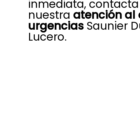
inmediata, contacta
nuestra
atención al 
urgencias
Saunier D
Lucero.
Cuando aparece una avería inespe
caldera, aire acondicionado, sist
o ACS, nuestro departamento de at
Saunier Duval en Lucero dispone d
ofrecerte una respuesta urgente.
Atendemos primero en las averías
importancia, proporcionando atenc