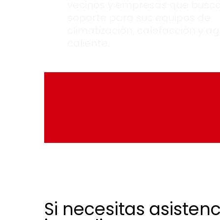
vecinos y empresas que busc
soporte para sus equipos de
climatización, calefacción y a
caliente.
Si necesitas asistenc