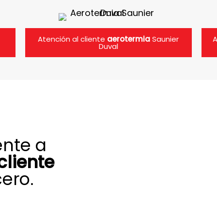
Atención al cliente
aerotermia
Saunier
A
Duval
ente a
cliente
ero.