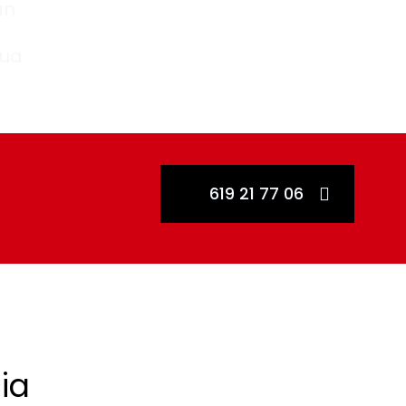
an
gua
619 21 77 06
ia