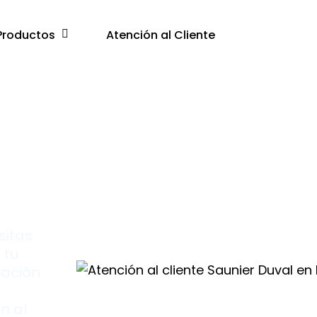
Productos
Atención al Cliente
e
sitas
 tu
zación
n al