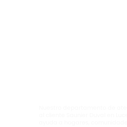
Si necesitas asesoramiento, obten
personalizada con máxima eficacia
Los expertos que
necesitas, siempr
disponibles en
nuestra
atención 
cliente
Saunier Du
en Lucero.
Nuestro departamento de ate
al cliente Saunier Duval en Luc
ayuda a hogares, comunidade