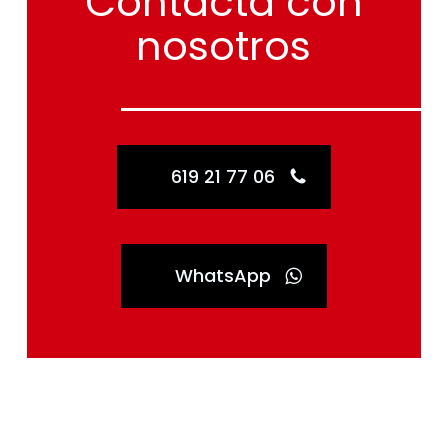
Contacta
con
nosotros
619 21 77 06
WhatsApp