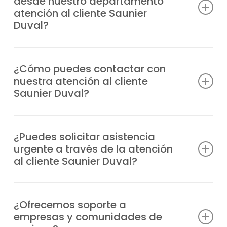
desde nuestro departamento
atención al cliente Saunier
Duval?
Atendemos consultas técnicas, incidencias,
solicitudes de reparación, información
¿Cómo puedes contactar con
nuestra atención al cliente
sobre garantías y todo lo relacionado con
Saunier Duval?
tus equipos Saunier Duval.
Puedes llamarnos directamente por
teléfono o escribirnos un WhatsApp;
¿Puedes solicitar asistencia
urgente a través de la atención
siempre tendrás respuesta profesional.
al cliente Saunier Duval?
Claro, nuestro departamento gestiona las
urgencias de manera prioritaria y envía un
¿Ofrecemos soporte a
empresas y comunidades de
técnico especializado a cualquier zona de