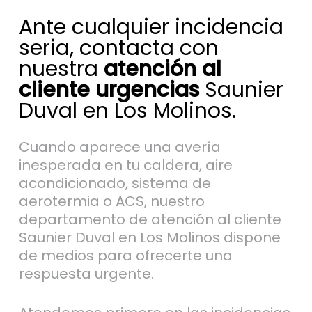
Ante cualquier incidencia
seria, contacta con
nuestra
atención al
cliente urgencias
Saunier
Duval en Los Molinos.
Cuando aparece una avería
inesperada en tu caldera, aire
acondicionado, sistema de
aerotermia o ACS, nuestro
departamento de atención al cliente
Saunier Duval en Los Molinos dispone
de medios para ofrecerte una
respuesta urgente.