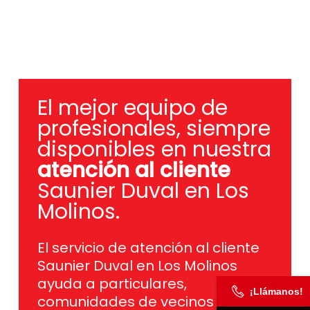
El mejor equipo de
profesionales, siempre
disponibles en nuestra
atención al cliente
Saunier Duval en Los
Molinos.
El servicio de atención al cliente
Saunier Duval en Los Molinos
ayuda a particulares,
¡Llámanos!
comunidades de vecinos y