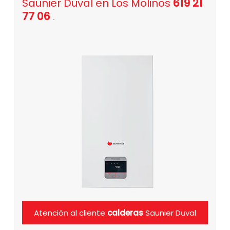
Saunier Duval en Los Molinos
619 21
77 06
.
Atención al cliente
calderas
Saunier Duval