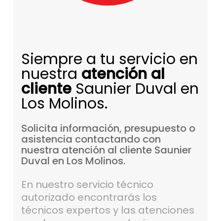
Siempre a tu servicio en
nuestra
atención al
cliente
Saunier Duval en
Los Molinos.
Solicita
información,
presupuesto
o
asistencia
contactando
con
nuestra
atención
al
cliente
Saunier
Duval
en
Los
Molinos.
En nuestro servicio técnico
autorizado encontrarás los
técnicos expertos y las atenciones