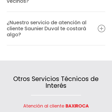
vecinos?
Los Molinos en el menor tiempo posible.
Sí, atendemos tanto a particulares como a
comunidades de vecinos y negocios de Los
¿Nuestro servicio de atención al
cliente Saunier Duval te costará
Molinos que necesiten información,
algo?
asesoramiento o asistencia técnica.
No, la atención es gratuita; lo único que se
factura son las intervenciones técnicas o
los servicios contratados.
Otros Servicios Técnicos de
Interés
Atención al cliente
BAXIROCA