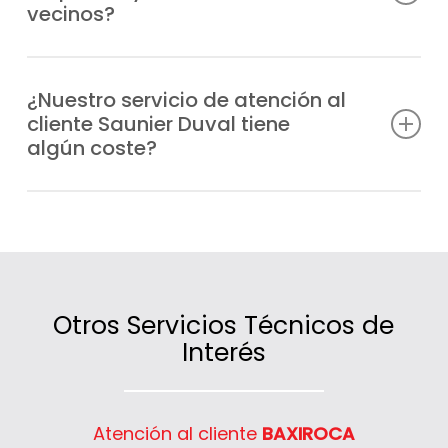
vecinos?
Getafe en el menor tiempo posible.
Sí, atendemos tanto a particulares como a
comunidades de vecinos y negocios de
¿Nuestro servicio de atención al
cliente Saunier Duval tiene
Getafe que necesiten información,
algún coste?
asesoramiento o asistencia técnica.
No, la atención es gratuita; lo único que se
tarifica son las intervenciones técnicas o
los servicios contratados.
Otros Servicios Técnicos de
Interés
Atención al cliente
BAXIROCA