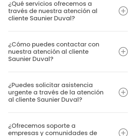
¿Qué servicios ofrecemos a
través de nuestra atención al
cliente Saunier Duval?
Atendemos consultas técnicas, incidencias,
solicitudes de reparación, información
¿Cómo puedes contactar con
nuestra atención al cliente
sobre garantías y todo lo relacionado con
Saunier Duval?
tus equipos Saunier Duval.
Puedes llamarnos directamente por
teléfono o escribirnos un WhatsApp;
¿Puedes solicitar asistencia
urgente a través de la atención
siempre tendrás respuesta profesional.
al cliente Saunier Duval?
Claro, nuestro departamento tramita las
urgencias de manera prioritaria y envía un
¿Ofrecemos soporte a
empresas y comunidades de
técnico especializado a cualquier punto de