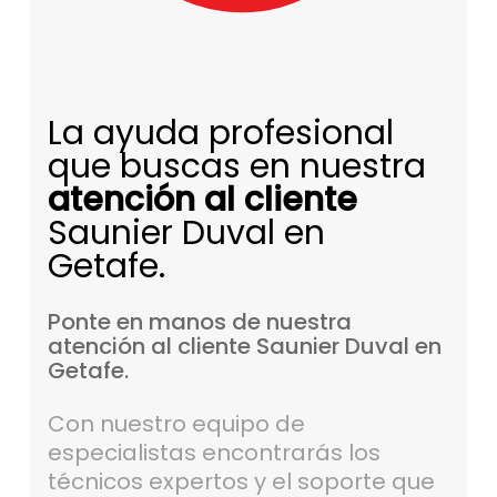
La ayuda profesional
que buscas en nuestra
atención al cliente
Saunier Duval en
Getafe.
Ponte
en
manos
de
nuestra
atención
al
cliente
Saunier
Duval
en
Getafe.
Con nuestro equipo de
especialistas encontrarás los
técnicos expertos y el soporte que