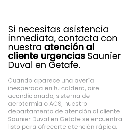
Si necesitas asistencia
inmediata, contacta con
nuestra
atención al
cliente urgencias
Saunier
Duval en Getafe.
Cuando aparece una avería
inesperada en tu caldera, aire
acondicionado, sistema de
aerotermia o ACS, nuestro
departamento de atención al cliente
Saunier Duval en Getafe se encuentra
listo para ofrecerte atención rápida.