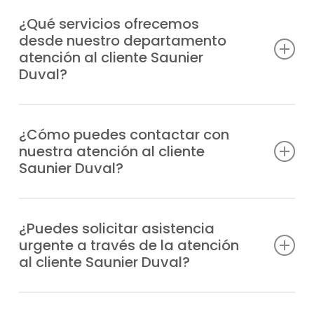
¿Qué servicios ofrecemos
desde nuestro departamento
atención al cliente Saunier
Duval?
Atendemos consultas técnicas, incidencias,
solicitudes de reparación, información
¿Cómo puedes contactar con
nuestra atención al cliente
sobre garantías y todo lo relacionado con
Saunier Duval?
tus equipos Saunier Duval.
Puedes llamarnos directamente por
teléfono o escribirnos un WhatsApp;
¿Puedes solicitar asistencia
urgente a través de la atención
siempre tendrás respuesta rápida y
al cliente Saunier Duval?
personalizada.
Claro, nuestro departamento gestiona las