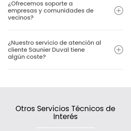
urgencias de manera prioritaria y envía un
¿Ofrecemos soporte a
empresas y comunidades de
técnico especializado a cualquier zona de
vecinos?
Entrevías en el menor tiempo posible.
Sí, atendemos tanto a particulares como a
comunidades de vecinos y negocios de
¿Nuestro servicio de atención al
cliente Saunier Duval tiene
Entrevías que necesiten información,
algún coste?
asesoramiento o asistencia técnica.
No, la atención es gratuita; lo único que se
tarifica son las intervenciones técnicas o
los servicios contratados.
Otros Servicios Técnicos de
Interés