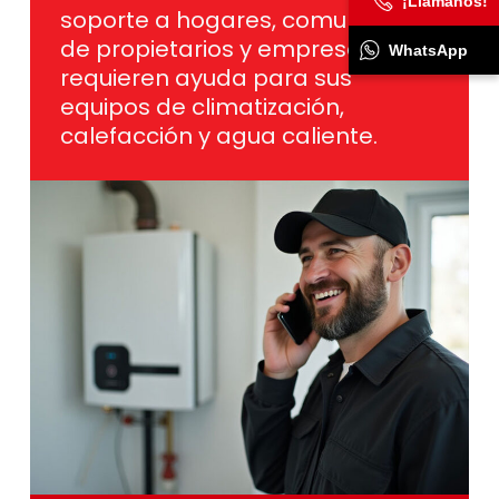
¡Llámanos!
soporte a hogares, comunidades
de propietarios y empresas que
WhatsApp
requieren ayuda para sus
equipos de climatización,
calefacción y agua caliente.