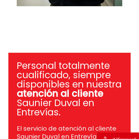
Personal totalmente
cualificado, siempre
disponibles en nuestra
atención al cliente
Saunier Duval en
Entrevías.
El servicio de atención al cliente
Saunier Duval en Entrevías da