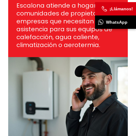
Escalona atiende a hogares,
¡Llámanos!
comunidades de propietarios y
empresas que necesitan
WhatsApp
asistencia para sus equipos de
calefacción, agua caliente,
climatización o aerotermia.