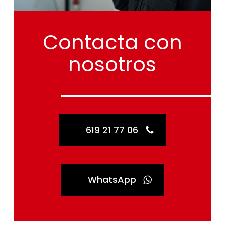
Contacta
con
nosotros
619 21 77 06
WhatsApp