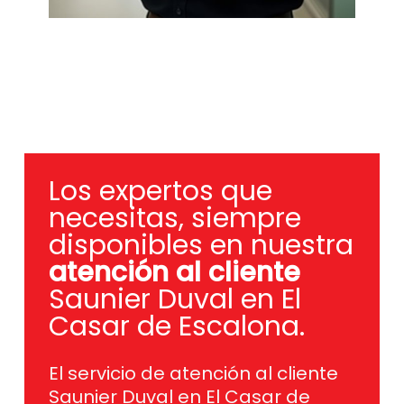
Los expertos que
necesitas, siempre
disponibles en nuestra
atención al cliente
Saunier Duval en El
Casar de Escalona.
El servicio de atención al cliente
Saunier Duval en El Casar de