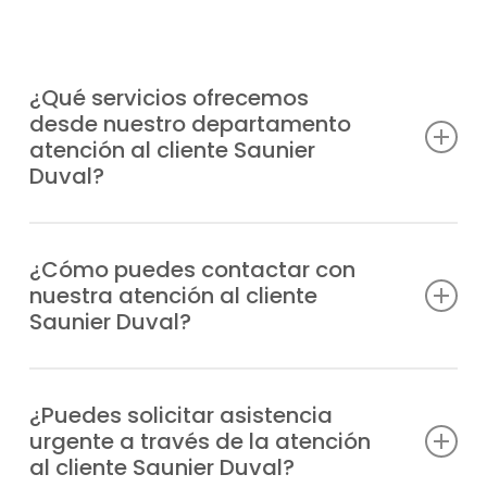
¿Qué servicios ofrecemos
desde nuestro departamento
atención al cliente Saunier
Duval?
Atendemos consultas técnicas, incidencias,
solicitudes de reparación, información
¿Cómo puedes contactar con
nuestra atención al cliente
sobre garantías y todo lo relacionado con
Saunier Duval?
tus equipos Saunier Duval.
Puedes llamarnos directamente por
teléfono o escribirnos un WhatsApp;
¿Puedes solicitar asistencia
urgente a través de la atención
siempre tendrás respuesta profesional.
al cliente Saunier Duval?