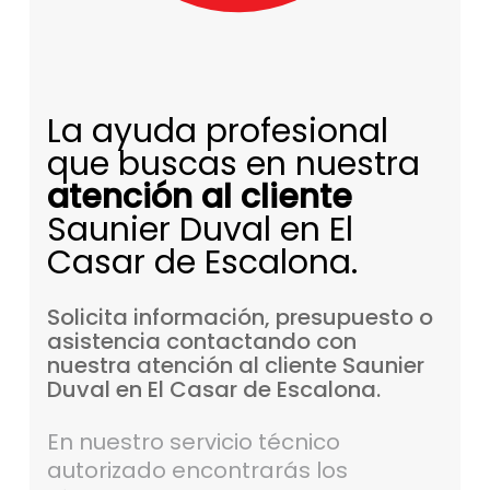
La ayuda profesional
que buscas en nuestra
atención al cliente
Saunier Duval en El
Casar de Escalona.
Solicita
información,
presupuesto
o
asistencia
contactando
con
nuestra
atención
al
cliente
Saunier
Duval
en
El
Casar
de
Escalona.
En nuestro servicio técnico
autorizado encontrarás los