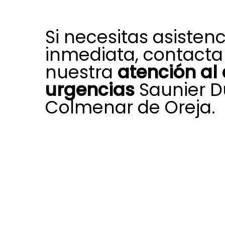
Si necesitas asistenc
inmediata, contacta
nuestra
atención al 
urgencias
Saunier D
Colmenar de Oreja.
Ante una incidencia repentina en t
calefacción, climatización o agua c
departamento de atención al clien
en Colmenar de Oreja dispone de
ofrecerte atención rápida.