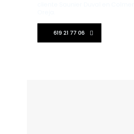
cliente Saunier Duval en Colme
Oreja.
619 21 77 06