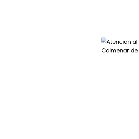
ente Saunier Duval
soporte técnico y
incidencias en tu
icionado o
iempre disponible
 Oreja para dar
equipos en buen
cen, por eso
 Duval en
 las 24 horas