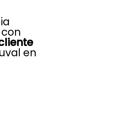
ia
 con
cliente
uval en
u equipo de
aliente, nuestro
te Saunier Duval
 medios para