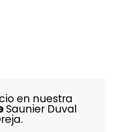
icio en nuestra
e
Saunier Duval
reja.