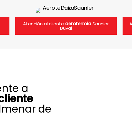
Atención al cliente
aerotermia
Saunier
A
Duval
ente a
cliente
olmenar de