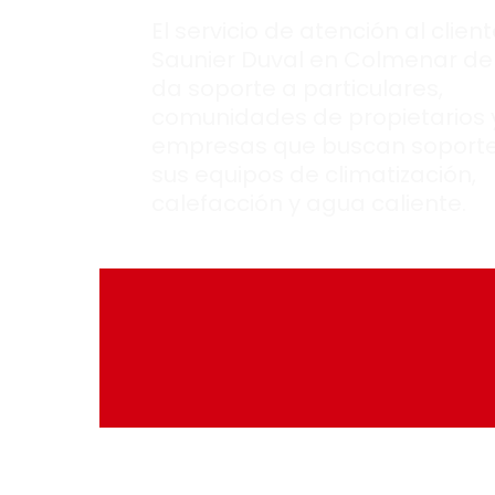
El servicio de atención al clien
Saunier Duval en Colmenar de
da soporte a particulares,
comunidades de propietarios 
empresas que buscan soport
sus equipos de climatización,
calefacción y agua caliente.