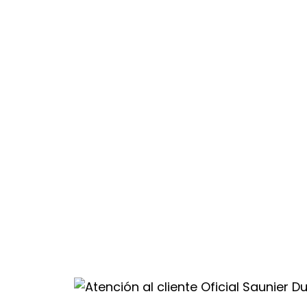
drás atención
ros.
e
al
val