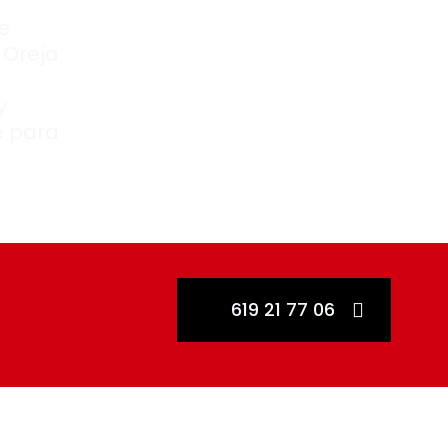
te
 Oreja
y
e para
619 21 77 06