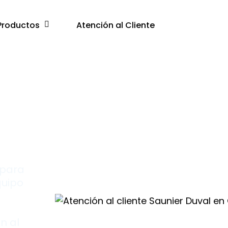
Productos
Atención al Cliente
e
a
 para
quipo
n al