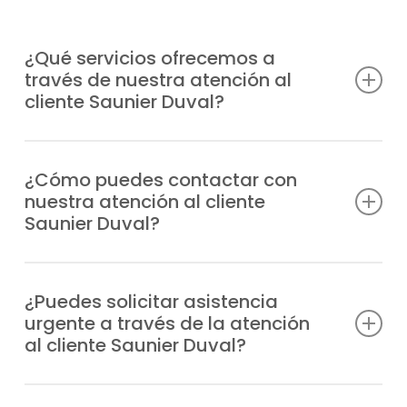
¿Qué servicios ofrecemos a
través de nuestra atención al
cliente Saunier Duval?
Atendemos consultas técnicas, incidencias,
solicitudes de reparación, información
¿Cómo puedes contactar con
nuestra atención al cliente
sobre garantías y todo lo relacionado con
Saunier Duval?
tus equipos Saunier Duval.
Puedes marcar nuestro número de teléfono
o escribirnos un WhatsApp; siempre
¿Puedes solicitar asistencia
urgente a través de la atención
tendrás respuesta rápida y personalizada.
al cliente Saunier Duval?
Claro, nuestro departamento gestiona las