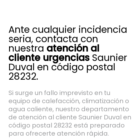
Ante cualquier incidencia
seria, contacta con
nuestra
atención al
cliente urgencias
Saunier
Duval en código postal
28232.
Si surge un fallo imprevisto en tu
equipo de calefacción, climatización o
agua caliente, nuestro departamento
de atención al cliente Saunier Duval en
código postal 28232 está preparado
para ofrecerte atención rápida.