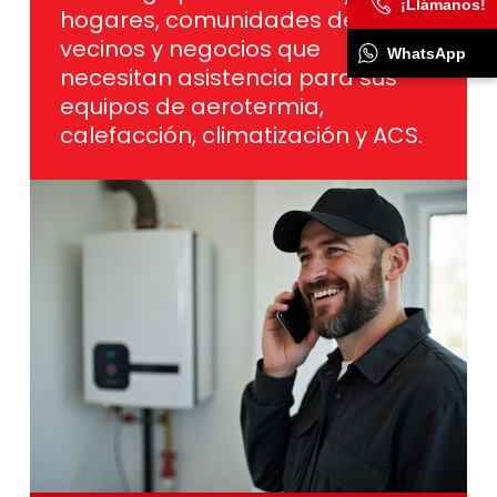
¡Llámanos!
hogares, comunidades de
vecinos y negocios que
WhatsApp
necesitan asistencia para sus
equipos de aerotermia,
calefacción, climatización y ACS.