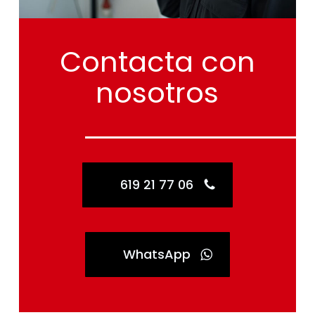
Contacta
con
nosotros
619 21 77 06
WhatsApp