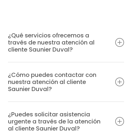
¿Qué servicios ofrecemos a
través de nuestra atención al
cliente Saunier Duval?
Atendemos consultas técnicas, incidencias,
solicitudes de reparación, información
¿Cómo puedes contactar con
nuestra atención al cliente
sobre garantías y todo lo relacionado con
Saunier Duval?
tus equipos Saunier Duval.
Puedes llamarnos directamente por
teléfono o escribirnos un WhatsApp;
¿Puedes solicitar asistencia
urgente a través de la atención
siempre tendrás respuesta profesional.
al cliente Saunier Duval?