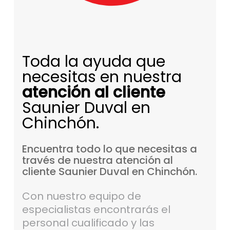
Toda la ayuda que
necesitas en nuestra
atención al cliente
Saunier Duval en
Chinchón.
Encuentra
todo
lo
que
necesitas
a
través
de
nuestra
atención
al
cliente
Saunier
Duval
en
Chinchón.
Con nuestro equipo de
especialistas encontrarás el
personal cualificado y las