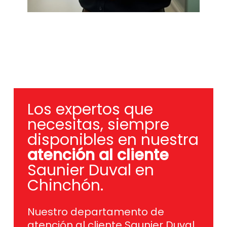
Los expertos que
necesitas, siempre
disponibles en nuestra
atención al cliente
Saunier Duval en
Chinchón.
Nuestro departamento de
atención al cliente Saunier Duval