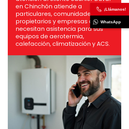
en Chinchón atiende a
¡Llámanos!
particulares, comunidades de
propietarios y empresas que
WhatsApp
necesitan asistencia para sus
equipos de aerotermia,
calefacción, climatización y ACS.