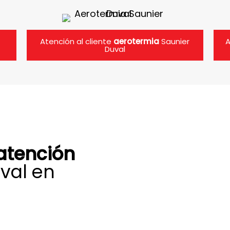
Atención al cliente
aerotermia
Saunier
A
Duval
atención
val en