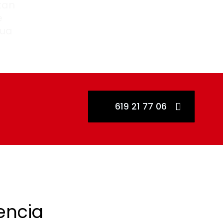
tan
e
gua
619 21 77 06
encia