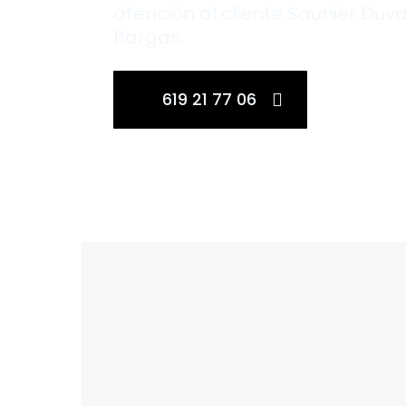
atención al cliente Saunier Duva
Bargas.
619 21 77 06