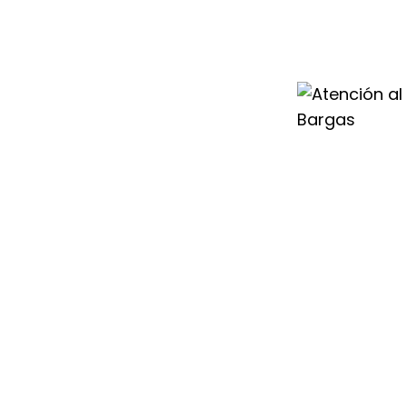
ente Saunier Duval
orte técnico y
incidencias en tu
icionado o
ado siempre
Bargas para
izar el buen
r Duval.
n, por eso
r Duval en Bargas
 con eficacia.