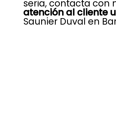
seria, contacta con 
atención al cliente 
Saunier Duval en Ba
Si surge un fallo imprevisto en tu e
calefacción, climatización o agua c
departamento de atención al clien
en Bargas dispone de medios para
soluciones inmediatas.
Damos prioridad en las incidencia
proporcionando asistencia urgente
para que vuelvas a tener calefacc