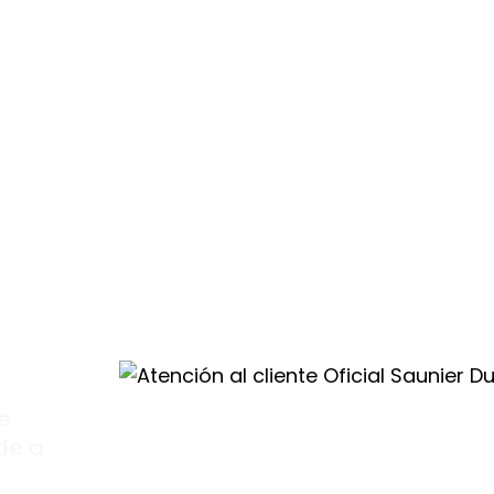
 trato cercano
e
al
val
te
de a