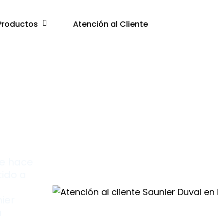
Productos
Atención al Cliente
e
te hace
tido a
ier
a