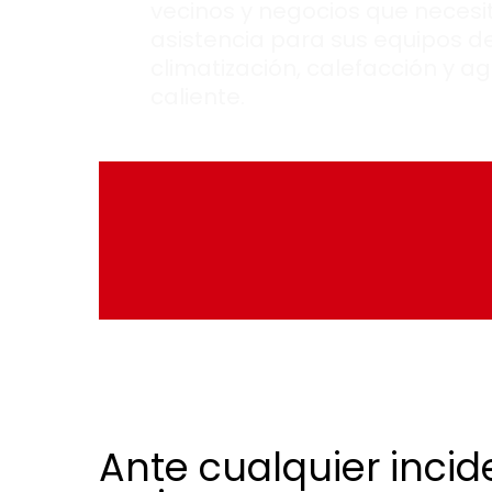
vecinos y negocios que necesi
asistencia para sus equipos d
climatización, calefacción y a
caliente.
Ante cualquier incid