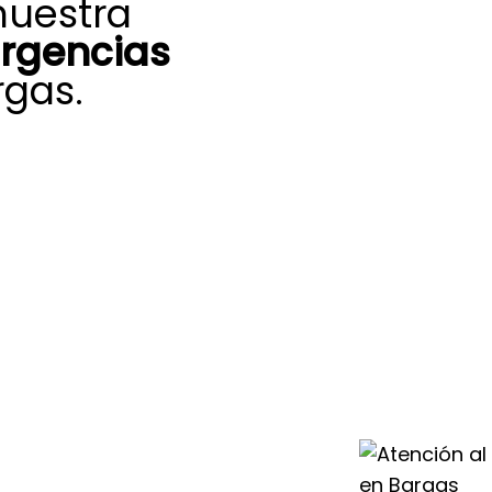
nuestra
urgencias
rgas.
quipo de
aliente, nuestro
te Saunier Duval
 ofrecerte
s más graves,
 y sin demoras
ión y agua