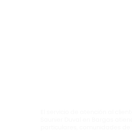
En caso de una avería, recibirás un
con resultados seguros.
Los expertos que
necesitas, siempr
disponibles en
nuestra
atención 
cliente
Saunier Du
en Bargas.
El servicio de atención al clien
Saunier Duval en Bargas atien
particulares, comunidades de