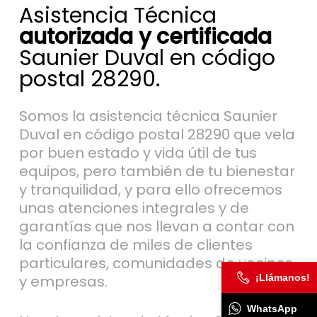
Asistencia Técnica
autorizada y certificada
Saunier Duval en código
postal 28290.
Somos la asistencia técnica Saunier
Duval en código postal 28290 que vela
por buen estado y vida útil de tus
equipos, pero también de tu bienestar
y tranquilidad, y para ello ofrecemos
unas atenciones integrales y de
garantías que nos llevan a contar con
la confianza de miles de clientes
particulares, comunidades de vecinos
¡Llámanos!
y empresas.
WhatsApp