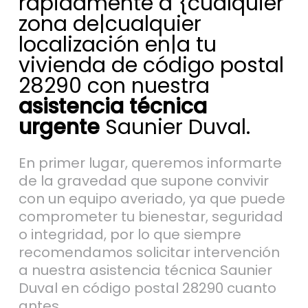
rápidamente a {cualquier
zona de|cualquier
localización en|a tu
vivienda de código postal
28290 con nuestra
asistencia técnica
urgente
Saunier Duval.
En primer lugar, queremos informarte
de la gravedad que supone convivir
con un equipo averiado, ya que puede
comprometer tu bienestar, seguridad
o integridad, por lo que siempre
recomendamos solicitar intervención
a nuestra asistencia técnica Saunier
Duval en código postal 28290 cuanto
antes.