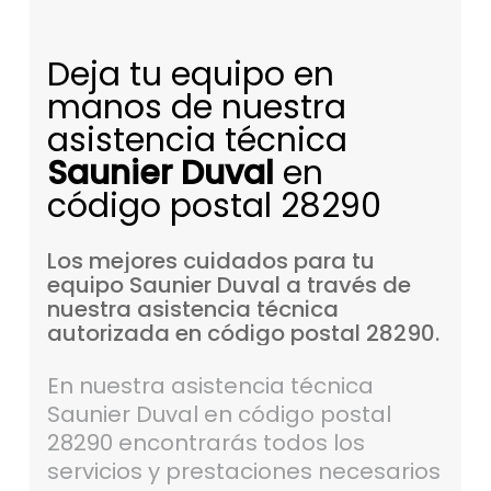
Deja tu equipo en
manos de nuestra
asistencia técnica
Saunier Duval
en
código postal 28290
Los
mejores
cuidados
para
tu
equipo
Saunier
Duval
a
través
de
nuestra
asistencia
técnica
autorizada
en
código
postal
28290.
En nuestra asistencia técnica
Saunier Duval en código postal
28290 encontrarás todos los
servicios y prestaciones necesarios