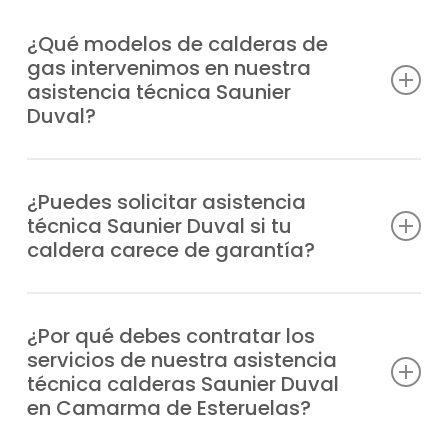
¿Qué modelos de calderas de
gas intervenimos en nuestra
asistencia técnica Saunier
Duval?
Prestamos servicio completo a cualquier
modelo de caldera Saunier Duval en
¿Puedes solicitar asistencia
técnica Saunier Duval si tu
Camarma de Esteruelas, moderna o
caldera carece de garantía?
antigua, entre los que resaltamos:
Trabajamos con todo tipo de calderas de
Duomax Condens
gas con o sin garantía, siempre con la
¿Por qué debes contratar los
Ecosy 24E
servicios de nuestra asistencia
misma calidad que nos ha permitido ser un
Ecosy 28E
técnica calderas Saunier Duval
referente en Camarma de Esteruelas.
Ecosy SB24E
en Camarma de Esteruelas?
Ecosy SB28E