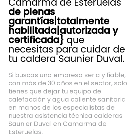
Camarma de Esteruelas
de plenas
garantías|totalmente
habilitada|autorizada y
certificada}
que
necesitas para cuidar de
tu caldera Saunier Duval.
Si buscas una empresa seria y fiable,
con más de 30 años en el sector, solo
tienes que dejar tu equipo de
calefacción y agua caliente sanitaria
en manos de los especialistas de
nuestra asistencia técnica calderas
Saunier Duval en Camarma de
Esteruelas.