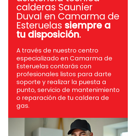
calderas Saunier
Duval en Camarma de
Esteruelas
siempre a
tu disposición
.
A través de nuestro centro
especializado en Camarma de
Esteruelas contarás con
profesionales listos para darte
soporte y realizar la puesta a
punto, servicio de mantenimiento
o reparación de tu caldera de
gas.