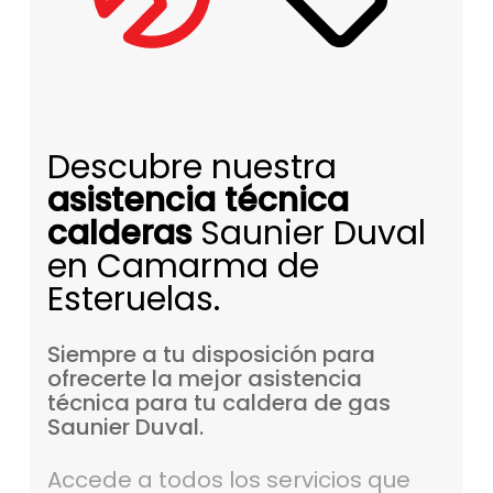
Descubre nuestra
asistencia técnica
calderas
Saunier Duval
en Camarma de
Esteruelas.
Siempre
a
tu
disposición
para
ofrecerte
la
mejor
asistencia
técnica
para
tu
caldera
de
gas
Saunier
Duval.
Accede a todos los servicios que