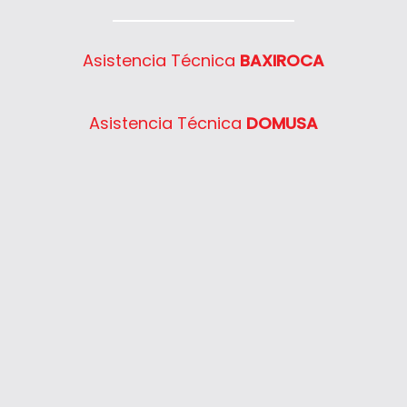
Semia Condens F24E
Semia Condens F30E
System 400 30
Asistencia Técnica
BAXIROCA
System 400 40
System 400 55
Asistencia Técnica
DOMUSA
System 400 65
System 400 80
Thelia 23
Thelia 23E
Thelia 30E
Thelia SB23
Thelia Twin 28E
Thelia Condens F25
Thelia Condens F30
Thelia Condens AS F25
Thelis