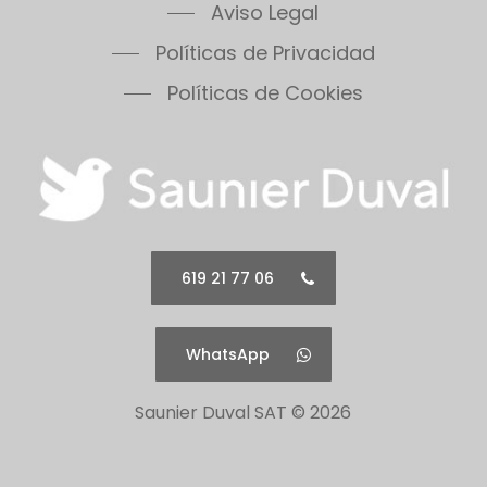
Themis 23
Aviso Legal
Thermomaster Condens
Políticas de Privacidad
Vesugaz
Políticas de Cookies
Vesuvius
Xeon 30FF
Xeon 30FF/LP
Xeon 40FF
Xeon 40FF/LP
Xeon 50FF
Xeon 60FF
619 21 77 06
Xeon 60FF/LP
Xeon 80FF
WhatsApp
Xeon 80FF/LP
500 Series 30B
Saunier Duval SAT ©
2026
500 Series 30C
500 Series 30F