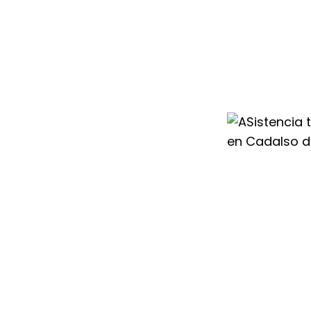
cia demostrada,
olo tienes que
os especialistas
eras Saunier
ializado
s, capaces de
cidencia que
de tu caldera de