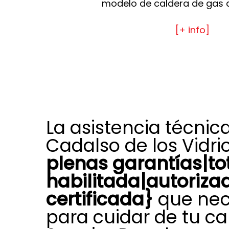
modelo de caldera de gas d
[+ info]
La asistencia técnic
Cadalso de los Vidri
plenas garantías|t
habilitada|autoriza
certificada}
que nec
para cuidar de tu ca