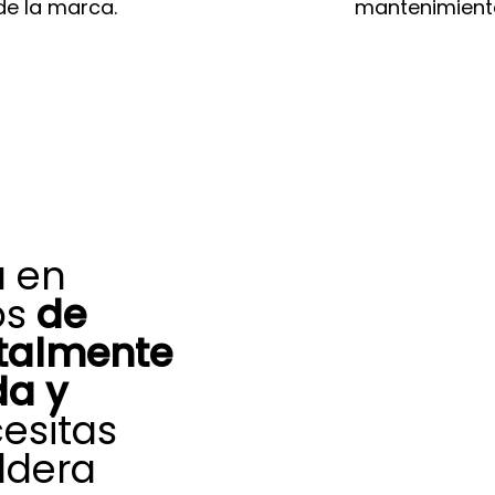
e la marca.
mantenimiento
a en
os
de
otalmente
da y
esitas
ldera