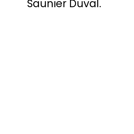
Saunier Duval.
Si quieres un equipo con experien
con más de 30 años en el sector, s
poner tu instalación en manos de l
de nuestra asistencia técnica cald
Duval en Cadalso de los Vidrios.
Con nuestro servicio técnico espec
contamos con expertos certificado
diagnosticar y reparar cualquier in
pueda afectar al buen desempeño 
gas.