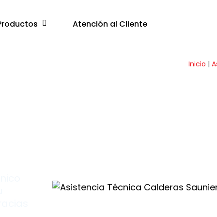
Productos
Atención al Cliente
Inicio
|
A
a
 de
cnico
u
racias