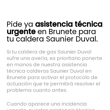
Pide ya
asistencia técnica
urgente
en Brunete para
tu caldera Saunier Duval.
Si tu caldera de gas Saunier Duval
sufre una avería, es prioritario ponerte
en manos de nuestra asistencia
técnica calderas Saunier Duval en
Brunete para activar el protocolo de
actuación que te permitirá resolver el
problema cuanto antes.
Cuando aparece una incidencia