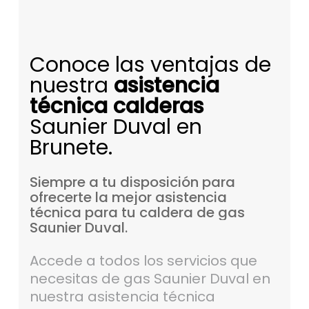
Conoce las ventajas de
nuestra
asistencia
técnica calderas
Saunier Duval en
Brunete.
Siempre
a
tu
disposición
para
ofrecerte
la
mejor
asistencia
técnica
para
tu
caldera
de
gas
Saunier
Duval.
Accede a todos los servicios que
necesitas de gas Saunier Duval en
nuestra asistencia técnica