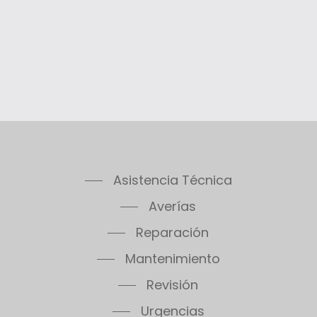
Thelia Twin 28E
Thelia Condens F25
Thelia Condens F30
Thelia Condens AS F25
Thelis
Thelis F25
Thema Classic F24E
Thema Classic F24E Plus
Thema Classic F30E
Asistencia Técnica
Thema Classic F30E Plus
Thema Classic F30E SB
Averías
Thema Classic F35E
Reparación
Thema Condens F18E SB
Mantenimiento
Thema Condens F24E
Thema Condens F30E
Revisión
Thema Condens 25-A
Urgencias