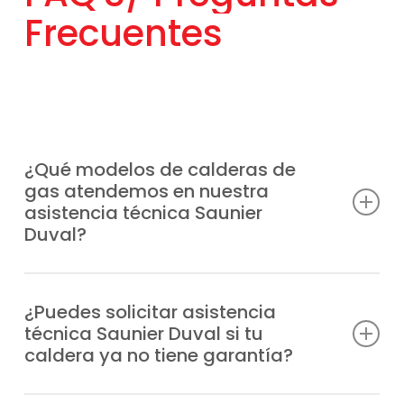
Frecuentes
¿Qué modelos de calderas de
gas atendemos en nuestra
asistencia técnica Saunier
Duval?
Prestamos servicio completo a cualquier
modelo de caldera Saunier Duval en
¿Puedes solicitar asistencia
técnica Saunier Duval si tu
Brunete, moderna o antigua, entre los que
caldera ya no tiene garantía?
incluimos: