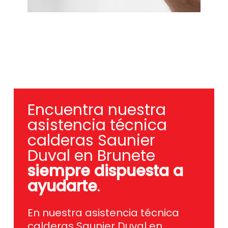
Encuentra nuestra
asistencia técnica
calderas Saunier
Duval en Brunete
siempre dispuesta a
ayudarte
.
En nuestra asistencia técnica
calderas Saunier Duval en