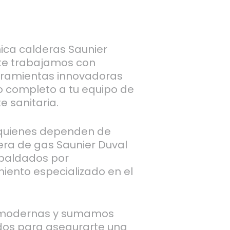
nica calderas Saunier
nte trabajamos con
ramientas innovadoras
io completo a tu equipo de
e sanitaria.
 quienes dependen de
era de gas Saunier Duval
spaldados por
iento especializado en el
 modernas y sumamos
ados para asegurarte una