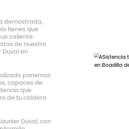
cia demostrada,
olo tienes que
gua caliente
istas de nuestra
r Duval en
cializado ponemos
dos, capaces de
idencia que
ro de tu caldera
aunier Duval, con
aplicando