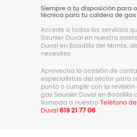
Siempre
a
tu
disposición
para
o
técnica
para
tu
caldera
de
gas
Accede a todos los servicios q
Saunier Duval en nuestra asist
Duval en Boadilla del Monte, d
necesites.
Aprovecha la ocasión de conta
especialistas del sector para r
punto o cumplir con la revisión
gas Saunier Duval en Boadilla 
llamada a nuestro
Teléfono de
Duval
619 21 77 06
.