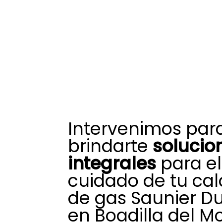
Intervenimos par
brindarte
solucio
integrales
para el
cuidado de tu ca
de gas Saunier D
en Boadilla del M