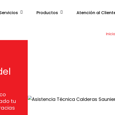
Servicios
Productos
Atención al Client
Inici
a
del
ico
ado tu
racias