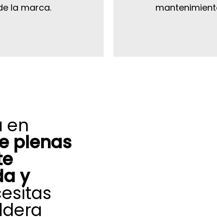
e la marca.
mantenimiento
a en
e plenas
te
da y
esitas
ldera