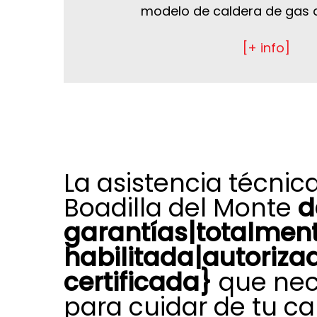
modelo de caldera de gas d
[+ info]
La asistencia técnic
Boadilla del Monte
d
garantías|totalmen
habilitada|autoriza
certificada}
que nec
para cuidar de tu ca