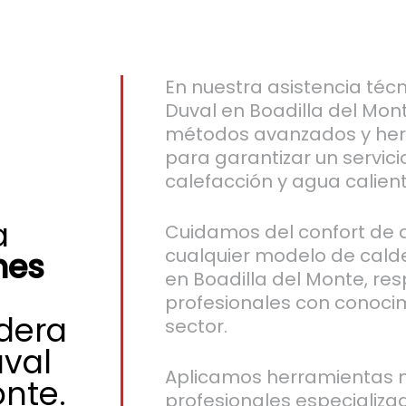
En nuestra asistencia téc
Duval en Boadilla del Mo
métodos avanzados y her
para garantizar un servic
calefacción y agua calient
a
Cuidamos del confort de
cualquier modelo de cald
nes
en Boadilla del Monte, re
profesionales con conocim
ldera
sector.
uval
Aplicamos herramientas
onte.
profesionales especializ