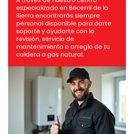
A través de nuestro centro
especializado en Becerril de la
Sierra encontrarás siempre
personal disponible para darte
soporte y ayudarte con la
revisión, servicio de
mantenimiento o arreglo de tu
caldera a gas natural.