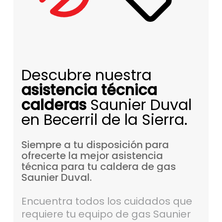
Descubre nuestra
asistencia técnica
calderas
Saunier Duval
en Becerril de la Sierra.
Siempre
a
tu
disposición
para
ofrecerte
la
mejor
asistencia
técnica
para
tu
caldera
de
gas
Saunier
Duval.
Encuentra todos los cuidados que
requiere tu equipo de gas Saunier