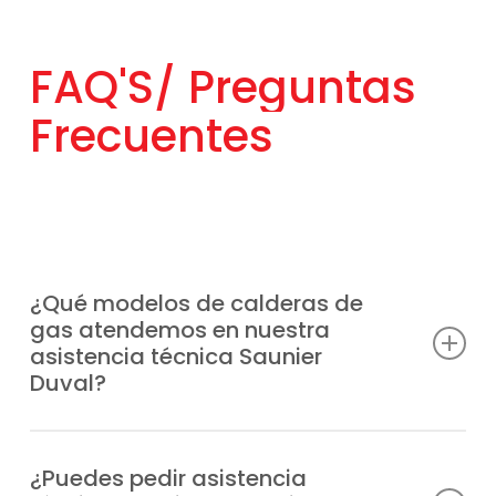
FAQ'S/
Preguntas
Frecuentes
¿Qué modelos de calderas de
gas atendemos en nuestra
asistencia técnica Saunier
Duval?
Ofrecemos atención especializada a
cualquier modelo de caldera Saunier Duval
¿Puedes pedir asistencia