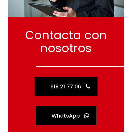
Contacta
con
nosotros
619 21 77 06
WhatsApp