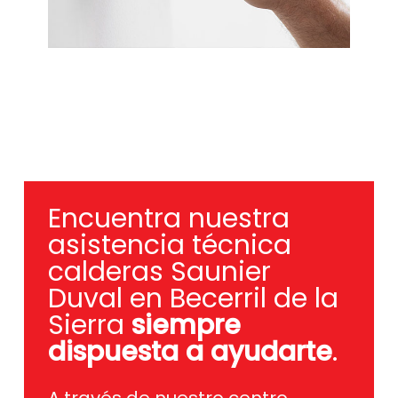
Encuentra nuestra
asistencia técnica
calderas Saunier
Duval en Becerril de la
Sierra
siempre
dispuesta a ayudarte
.