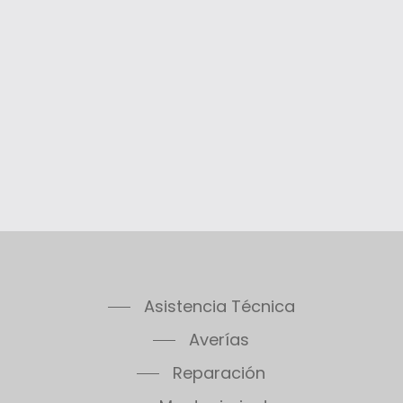
Thelia 23E
Thelia 30E
Thelia SB23
Thelia Twin 28E
Thelia Condens F25
Thelia Condens F30
Thelia Condens AS F25
Thelis
Thelis F25
Thema Classic F24E
Thema Classic F24E Plus
Thema Classic F30E
Asistencia Técnica
Thema Classic F30E Plus
Thema Classic F30E SB
Averías
Thema Classic F35E
Reparación
Thema Condens F18E SB