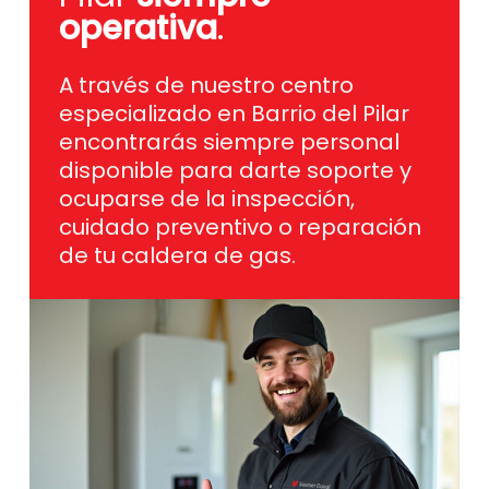
operativa
.
A través de nuestro centro
especializado en Barrio del Pilar
encontrarás siempre personal
disponible para darte soporte y
ocuparse de la inspección,
cuidado preventivo o reparación
de tu caldera de gas.