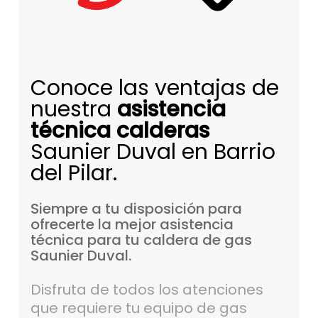
Conoce las ventajas de
nuestra
asistencia
técnica calderas
Saunier Duval en Barrio
del Pilar.
Siempre
a
tu
disposición
para
ofrecerte
la
mejor
asistencia
técnica
para
tu
caldera
de
gas
Saunier
Duval.
Disfruta de todos los atenciones
que requiere tu equipo de gas