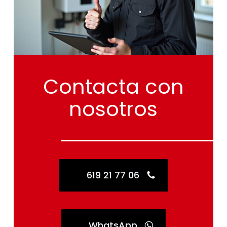
Contacta
con
nosotros
619 21 77 06
WhatsApp