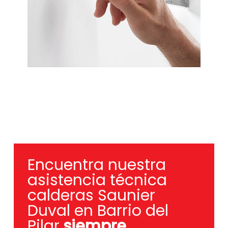
Encuentra nuestra
asistencia técnica
calderas Saunier
Duval en Barrio del
Pilar
siempre