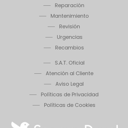
Thema Classic F35E
Reparación
Thema Condens F18E SB
Mantenimiento
Thema Condens F24E
Thema Condens F30E
Revisión
Thema Condens 25-A
Urgencias
Thema Condens AS
Recambios
ThemaPlus Condens F30E
Themafast Condens 25
S.A.T. Oficial
Themafast Condens 30
Atención al Cliente
Themafast Condens 35
Themis 23
Aviso Legal
Thermomaster Condens
Políticas de Privacidad
Vesugaz
Políticas de Cookies
Vesuvius
Xeon 30FF
Xeon 30FF/LP