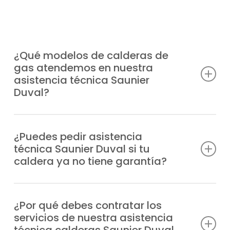
¿Qué modelos de calderas de
gas atendemos en nuestra
asistencia técnica Saunier
Duval?
Prestamos servicio completo a cualquier
modelo de caldera Saunier Duval en
¿Puedes pedir asistencia
técnica Saunier Duval si tu
Arganzuela, moderna o antigua, entre los
caldera ya no tiene garantía?
que incluimos:
Sí, atendemos calderas de gas con o sin
Duomax Condens
garantía, siempre con la misma seriedad
¿Por qué debes contratar los
Ecosy 24E
servicios de nuestra asistencia
que nos ha permitido ser un servicio
Ecosy 28E