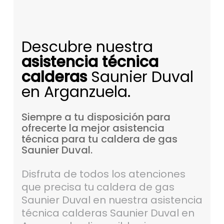
Descubre nuestra
asistencia técnica
calderas
Saunier Duval
en Arganzuela.
Siempre
a
tu
disposición
para
ofrecerte
la
mejor
asistencia
técnica
para
tu
caldera
de
gas
Saunier
Duval.
Disfruta de todos los atenciones
que precisa tu caldera de gas
Saunier Duval en nuestra asistencia
técnica calderas Saunier Duval en