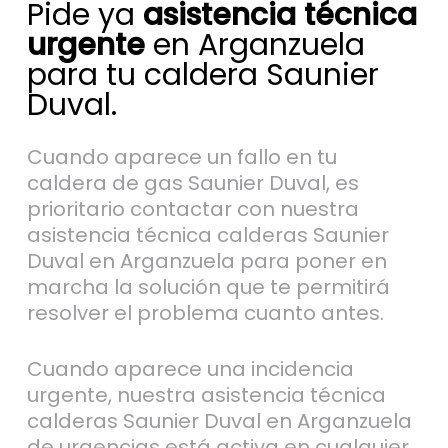
Pide ya
asistencia técnica
urgente
en Arganzuela
para tu caldera Saunier
Duval.
Cuando aparece un fallo en tu
caldera de gas Saunier Duval, es
prioritario contactar con nuestra
asistencia técnica calderas Saunier
Duval en Arganzuela para poner en
marcha la solución que te permitirá
resolver el problema cuanto antes.
Cuando aparece una incidencia
urgente, nuestra asistencia técnica
calderas Saunier Duval en Arganzuela
de urgencias está activa en cualquier