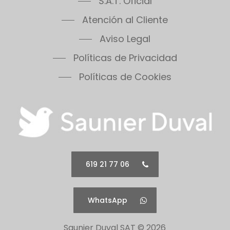
S.A.T. Oficial
Themafast Condens 30
Atención al Cliente
Themafast Condens 35
Themis 23
Aviso Legal
Thermomaster Condens
Políticas de Privacidad
Vesugaz
Políticas de Cookies
Vesuvius
Xeon 30FF
Xeon 30FF/LP
Xeon 40FF
Xeon 40FF/LP
Xeon 50FF
Xeon 60FF
619 21 77 06
Xeon 60FF/LP
Xeon 80FF
WhatsApp
Xeon 80FF/LP
500 Series 30B
Saunier Duval SAT ©
2026