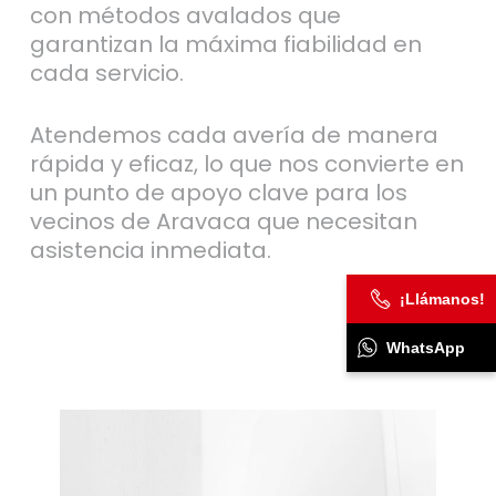
con métodos avalados que
garantizan la máxima fiabilidad en
cada servicio.
Atendemos cada avería de manera
rápida y eficaz, lo que nos convierte en
un punto de apoyo clave para los
vecinos de Aravaca que necesitan
asistencia inmediata.
¡Llámanos!
WhatsApp