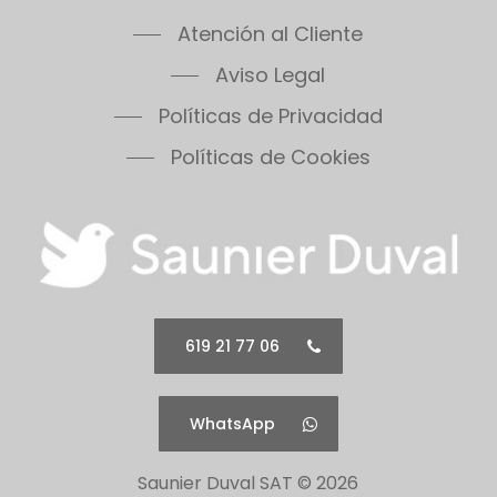
Themafast Condens 30
Atención al Cliente
Themafast Condens 35
Themis 23
Aviso Legal
Thermomaster Condens
Políticas de Privacidad
Vesugaz
Políticas de Cookies
Vesuvius
Xeon 30FF
Xeon 30FF/LP
Xeon 40FF
Xeon 40FF/LP
Xeon 50FF
Xeon 60FF
619 21 77 06
Xeon 60FF/LP
Xeon 80FF
WhatsApp
Xeon 80FF/LP
500 Series 30B
Saunier Duval SAT ©
2026