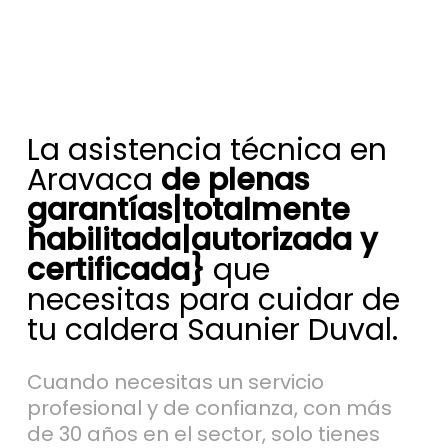
La asistencia técnica en
Aravaca
de plenas
garantías|totalmente
habilitada|autorizada y
certificada}
que
necesitas para cuidar de
tu caldera Saunier Duval.
Cuando necesitas un servicio
profesional y de confianza, con más
de 30 años en el sector, solo tienes