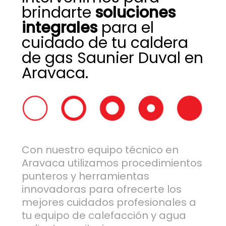
brindarte
soluciones
integrales
para el
cuidado de tu caldera
de gas Saunier Duval en
Aravaca.
Con nuestro equipo técnico en
Aravaca utilizamos procedimientos
punteros y herramientas
innovadoras para ofrecerte los
mejores cuidados profesionales a
tu equipo de calefacción y agua