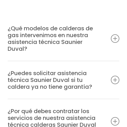
¿Qué modelos de calderas de
gas intervenimos en nuestra
asistencia técnica Saunier
Duval?
Prestamos servicio completo a cualquier
modelo de caldera Saunier Duval en
¿Puedes solicitar asistencia
técnica Saunier Duval si tu
Aravaca, moderna o antigua, entre los que
caldera ya no tiene garantía?
incluimos:
Nos ocupamos de equipos de gas con o
Duomax Condens
sin garantía, siempre con la misma calidad
¿Por qué debes contratar los
Ecosy 24E
servicios de nuestra asistencia
que nos ha permitido ser una opción de
Ecosy 28E
técnica calderas Saunier Duval
confianza en Aravaca.