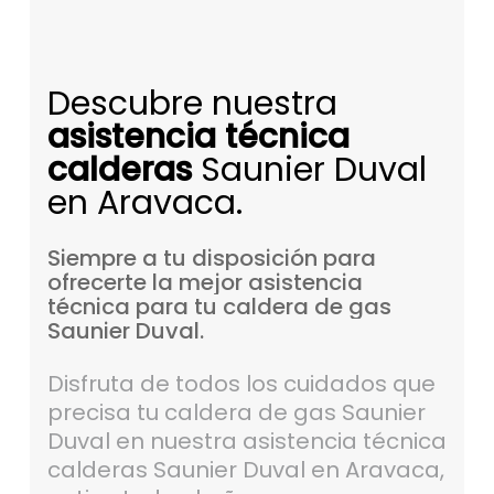
Descubre nuestra
asistencia técnica
calderas
Saunier Duval
en Aravaca.
Siempre
a
tu
disposición
para
ofrecerte
la
mejor
asistencia
técnica
para
tu
caldera
de
gas
Saunier
Duval.
Disfruta de todos los cuidados que
precisa tu caldera de gas Saunier
Duval en nuestra asistencia técnica
calderas Saunier Duval en Aravaca,