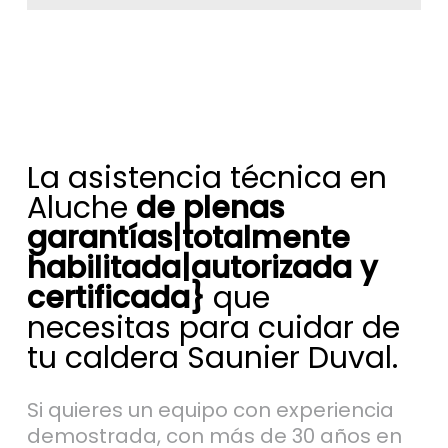
La asistencia técnica en
Aluche
de plenas
garantías|totalmente
habilitada|autorizada y
certificada}
que
necesitas para cuidar de
tu caldera Saunier Duval.
Si quieres un equipo con experiencia
demostrada, con más de 30 años en