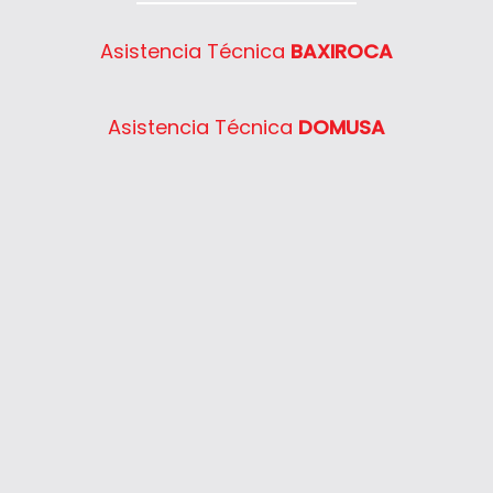
Semia Condens F30E
System 400 30
Asistencia Técnica
BAXIROCA
System 400 40
System 400 55
Asistencia Técnica
DOMUSA
System 400 65
System 400 80
Thelia 23
Thelia 23E
Thelia 30E
Thelia SB23
Thelia Twin 28E
Thelia Condens F25
Thelia Condens F30
Thelia Condens AS F25
Thelis
Thelis F25