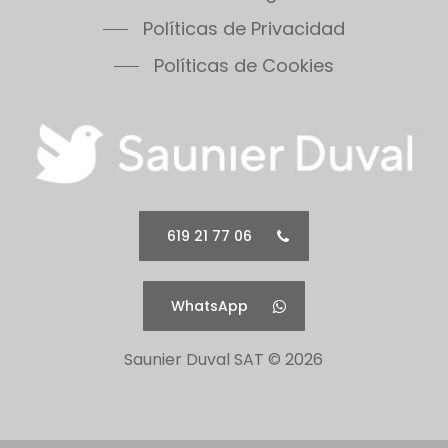
Thermomaster Condens
Políticas de Privacidad
Vesugaz
Políticas de Cookies
Vesuvius
Xeon 30FF
Xeon 30FF/LP
Xeon 40FF
Xeon 40FF/LP
Xeon 50FF
Xeon 60FF
619 21 77 06
Xeon 60FF/LP
Xeon 80FF
WhatsApp
Xeon 80FF/LP
500 Series 30B
Saunier Duval SAT ©
2026
500 Series 30C
500 Series 30F
500 Series 40B