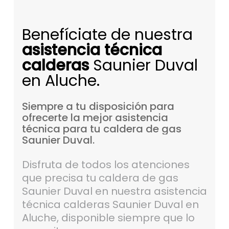
Benefíciate de nuestra
asistencia técnica
calderas
Saunier Duval
en Aluche.
Siempre
a
tu
disposición
para
ofrecerte
la
mejor
asistencia
técnica
para
tu
caldera
de
gas
Saunier
Duval.
Disfruta de todos los atenciones
que precisa tu caldera de gas
Saunier Duval en nuestra asistencia
técnica calderas Saunier Duval en
Aluche, disponible siempre que lo