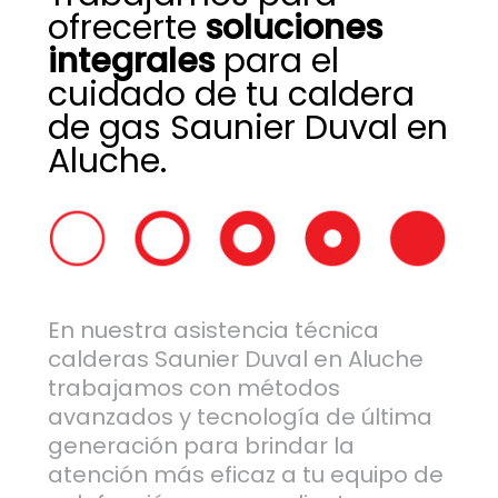
ofrecerte
soluciones
integrales
para el
cuidado de tu caldera
de gas Saunier Duval en
Aluche.
En nuestra asistencia técnica
calderas Saunier Duval en Aluche
trabajamos con métodos
avanzados y tecnología de última
generación para brindar la
atención más eficaz a tu equipo de