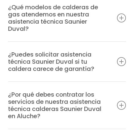
¿Qué modelos de calderas de
gas atendemos en nuestra
asistencia técnica Saunier
Duval?
Damos cobertura profesional a cualquier
modelo de caldera Saunier Duval en Aluche,
¿Puedes solicitar asistencia
técnica Saunier Duval si tu
sin importar la antigüedad, entre los que
caldera carece de garantía?
incluimos:
Nos ocupamos de equipos de gas con o
Duomax Condens
sin garantía, siempre con la misma
¿Por qué debes contratar los
Ecosy 24E
servicios de nuestra asistencia
seriedad que nos ha permitido ser un
Ecosy 28E
técnica calderas Saunier Duval
servicio técnico de referencia en Aluche.
Ecosy SB24E
en Aluche?
Ecosy SB28E
EnviroPlus F28E
Nuestra asistencia técnica calderas