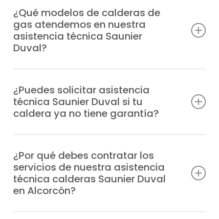
¿Qué modelos de calderas de
gas atendemos en nuestra
asistencia técnica Saunier
Duval?
Damos cobertura profesional a cualquier
modelo de caldera Saunier Duval en
¿Puedes solicitar asistencia
técnica Saunier Duval si tu
Alcorcón, nueva o antigua, entre los que
caldera ya no tiene garantía?
destacamos:
Nos ocupamos de equipos de gas con o
Duomax Condens
sin garantía, siempre con la misma
¿Por qué debes contratar los
Ecosy 24E
servicios de nuestra asistencia
excelencia que nos ha permitido ser una
Ecosy 28E
técnica calderas Saunier Duval
opción de confianza en Alcorcón.
Ecosy SB24E
en Alcorcón?
Ecosy SB28E
EnviroPlus F28E
Nuestra asistencia técnica calderas