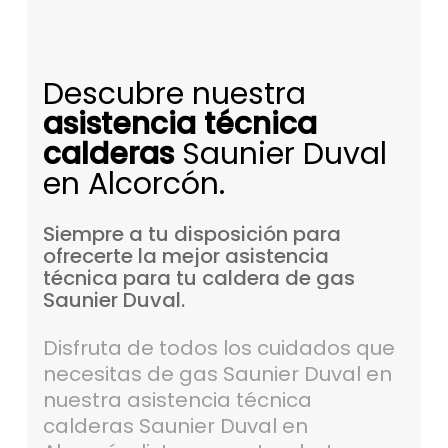
Descubre nuestra
asistencia técnica
calderas
Saunier Duval
en Alcorcón.
Siempre
a
tu
disposición
para
ofrecerte
la
mejor
asistencia
técnica
para
tu
caldera
de
gas
Saunier
Duval.
Disfruta de todos los cuidados que
necesitas de gas Saunier Duval en
nuestra asistencia técnica
calderas Saunier Duval en