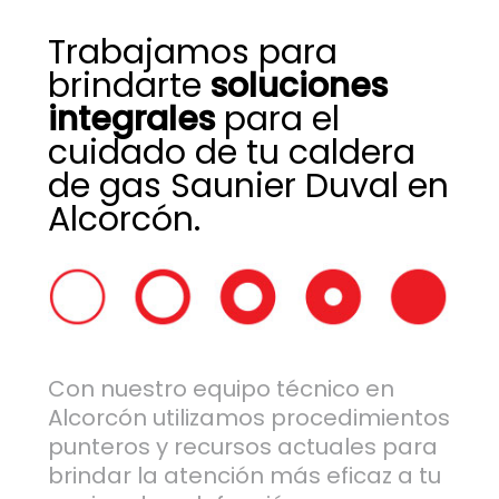
Trabajamos para
brindarte
soluciones
integrales
para el
cuidado de tu caldera
de gas Saunier Duval en
Alcorcón.
Con nuestro equipo técnico en
Alcorcón utilizamos procedimientos
punteros y recursos actuales para
brindar la atención más eficaz a tu