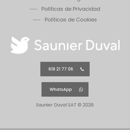
Thermomaster Condens
Políticas de Privacidad
Vesugaz
Políticas de Cookies
Vesuvius
Xeon 30FF
Xeon 30FF/LP
Xeon 40FF
Xeon 40FF/LP
Xeon 50FF
Xeon 60FF
619 21 77 06
Xeon 60FF/LP
Xeon 80FF
WhatsApp
Xeon 80FF/LP
500 Series 30B
Saunier Duval SAT ©
2026
500 Series 30C
500 Series 30F
500 Series 40B