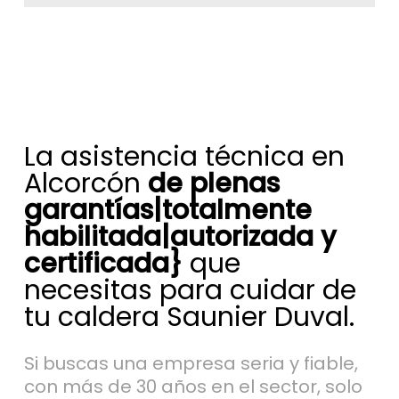
La asistencia técnica en
Alcorcón
de plenas
garantías|totalmente
habilitada|autorizada y
certificada}
que
necesitas para cuidar de
tu caldera Saunier Duval.
Si buscas una empresa seria y fiable,
con más de 30 años en el sector, solo