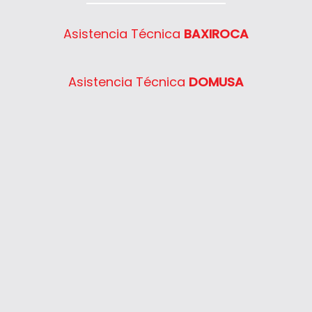
Semia Condens F30E
System 400 30
Asistencia Técnica
BAXIROCA
System 400 40
System 400 55
Asistencia Técnica
DOMUSA
System 400 65
System 400 80
Thelia 23
Thelia 23E
Thelia 30E
Thelia SB23
Thelia Twin 28E
Thelia Condens F25
Thelia Condens F30
Thelia Condens AS F25
Thelis
Thelis F25