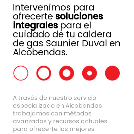
Intervenimos para
ofrecerte
soluciones
integrales
para el
cuidado de tu caldera
de gas Saunier Duval en
Alcobendas.
A través de nuestro servicio
especializado en Alcobendas
trabajamos con métodos
avanzados y recursos actuales
para ofrecerte los mejores