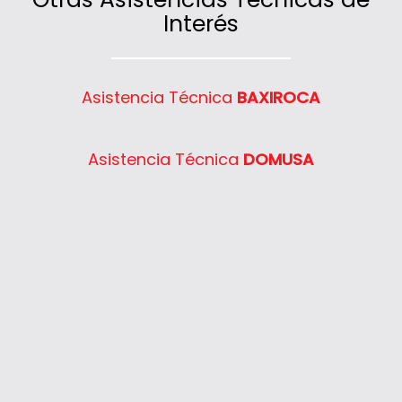
SD 623
Interés
Semia Condens F24E
Semia Condens F30E
System 400 30
Asistencia Técnica
BAXIROCA
System 400 40
System 400 55
Asistencia Técnica
DOMUSA
System 400 65
System 400 80
Thelia 23
Thelia 23E
Thelia 30E
Thelia SB23
Thelia Twin 28E
Thelia Condens F25
Thelia Condens F30
Thelia Condens AS F25