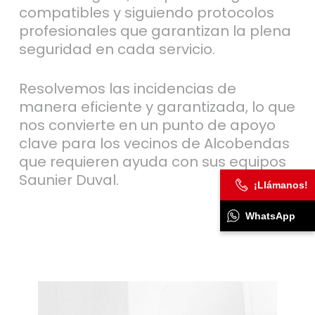
compatibles y siguiendo protocolos
profesionales que garantizan la plena
seguridad en cada servicio.
Resolvemos las incidencias de
manera eficiente y garantizada, lo que
nos convierte en un punto de apoyo
clave para los vecinos de Alcobendas
que requieren ayuda con sus equipos
Saunier Duval.
¡Llámanos!
WhatsApp