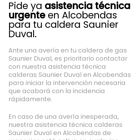
Pide ya
asistencia técnica
urgente
en Alcobendas
para tu caldera Saunier
Duval.
Ante una avería en tu caldera de gas
Saunier Duval, es prioritario contactar
con nuestra asistencia técnica
calderas Saunier Duval en Alcobendas
para iniciar la intervención necesaria
que acabará con la incidencia
rápidamente.
En caso de una avería inesperada,
nuestra asistencia técnica calderas
Saunier Duval en Alcobendas de