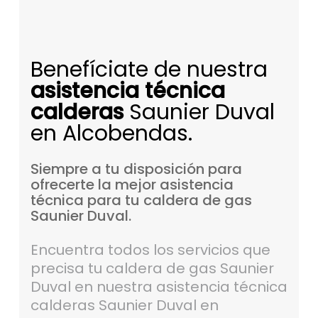
Benefíciate de nuestra
asistencia técnica
calderas
Saunier Duval
en Alcobendas.
Siempre
a
tu
disposición
para
ofrecerte
la
mejor
asistencia
técnica
para
tu
caldera
de
gas
Saunier
Duval.
Encuentra todos los servicios que
precisa tu caldera de gas Saunier
Duval en nuestra asistencia técnica
calderas Saunier Duval en