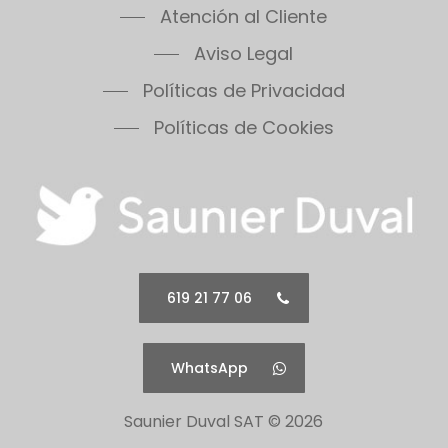
Atención al Cliente
Themafast Condens 35
Themis 23
Aviso Legal
Thermomaster Condens
Políticas de Privacidad
Vesugaz
Políticas de Cookies
Vesuvius
Xeon 30FF
Xeon 30FF/LP
Xeon 40FF
Xeon 40FF/LP
Xeon 50FF
Xeon 60FF
619 21 77 06
Xeon 60FF/LP
Xeon 80FF
WhatsApp
Xeon 80FF/LP
500 Series 30B
Saunier Duval SAT ©
2026
500 Series 30C