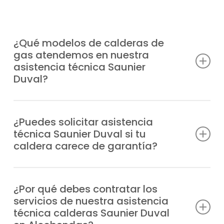
¿Qué modelos de calderas de
gas atendemos en nuestra
asistencia técnica Saunier
Duval?
Ofrecemos atención especializada a
cualquier modelo de caldera Saunier Duval
¿Puedes solicitar asistencia
técnica Saunier Duval si tu
en Alcobendas, nueva o antigua, entre los
caldera carece de garantía?
que resaltamos:
Nos ocupamos de equipos de gas con o
Duomax Condens
sin garantía, siempre con la misma
¿Por qué debes contratar los
Ecosy 24E
servicios de nuestra asistencia
excelencia que nos ha permitido ser una
Ecosy 28E
técnica calderas Saunier Duval
opción de confianza en Alcobendas.
Ecosy SB24E