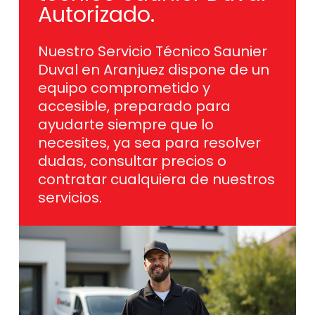
Autorizado.
Nuestro Servicio Técnico Saunier
Duval en Aranjuez dispone de un
equipo comprometido y
accesible, preparado para
ayudarte siempre que lo
necesites, ya sea para resolver
dudas, consultar precios o
contratar cualquiera de nuestros
servicios.