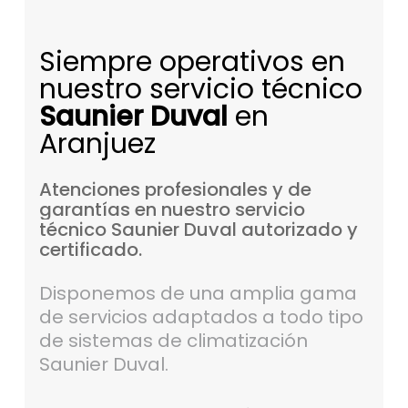
Siempre operativos en
nuestro servicio técnico
Saunier Duval
en
Aranjuez
Atenciones
profesionales
y
de
garantías
en
nuestro
servicio
técnico
Saunier
Duval
autorizado
y
certificado.
Disponemos de una amplia gama
de servicios adaptados a todo tipo
de sistemas de climatización
Saunier Duval.