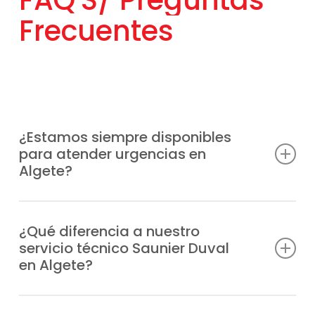
FAQ'S/
Preguntas
Frecuentes
¿Estamos siempre disponibles
para atender urgencias en
Algete?
Sabemos que las averías pueden surgir en
cualquier momento, por eso ofrecemos un
¿Qué diferencia a nuestro
servicio técnico Saunier Duval
soporte técnico inmediato en Algete los
en Algete?
365 días.
Brindamos un Servicio Técnico Saunier
Nos comprometemos a restablecer de