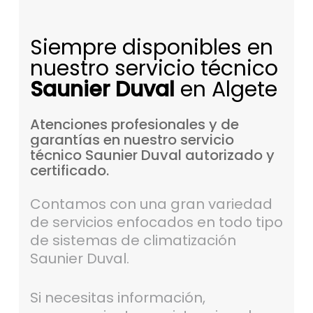
Siempre disponibles en
nuestro servicio técnico
Saunier Duval
en Algete
Atenciones
profesionales
y
de
garantías
en
nuestro
servicio
técnico
Saunier
Duval
autorizado
y
certificado.
Contamos con una gran variedad
de servicios enfocados en todo tipo
de sistemas de climatización
Saunier Duval.
Si necesitas información,