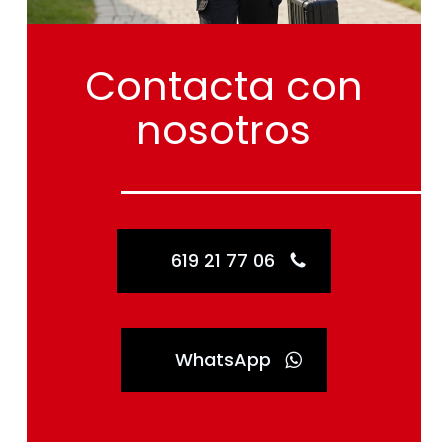
Contacta
con
nosotros
619 21 77 06
WhatsApp