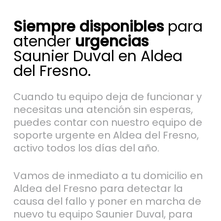
Siempre disponibles
para
atender
urgencias
Saunier Duval en Aldea
del Fresno.
Cuando tu equipo deja de funcionar y
necesitas una atención sin esperas,
puedes contar con nuestro equipo de
soporte urgente en Aldea del Fresno,
activo todos los días del año.
Vamos de inmediato a tu domicilio en
Aldea del Fresno para detectar la
causa del fallo y poner en marcha de
nuevo tu equipo Saunier Duval, para