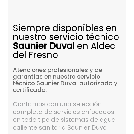
Siempre disponibles en
nuestro servicio técnico
Saunier Duval
en Aldea
del Fresno
Atenciones
profesionales
y
de
garantías
en
nuestro
servicio
técnico
Saunier
Duval
autorizado
y
certificado.
Contamos con una selección
completa de servicios enfocados
en todo tipo de sistemas de agua
caliente sanitaria Saunier Duval.