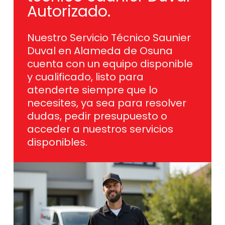
Autorizado.
Nuestro Servicio Técnico Saunier
Duval en Alameda de Osuna
cuenta con un equipo disponible
y cualificado, listo para
atenderte siempre que lo
necesites, ya sea para resolver
dudas, pedir presupuesto o
acceder a nuestros servicios
disponibles.