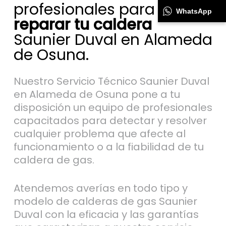
profesionales para
WhatsApp
reparar tu caldera
Saunier Duval en Alameda
de Osuna.
Nuestro Servicio Técnico Saunier Duval
en Alameda de Osuna pone a tu
disposición un equipo de profesionales
capacitados para detectar y resolver
cualquier problema que afecte al
funcionamiento o a la fiabilidad de tu
caldera de gas.
Atendemos averías en todo tipo y
modelo de calderas de gas Saunier
Duval con la eficacia y las garantías