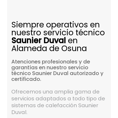
Siempre operativos en
nuestro servicio técnico
Saunier Duval
en
Alameda de Osuna
Atenciones
profesionales
y
de
garantías
en
nuestro
servicio
técnico
Saunier
Duval
autorizado
y
certificado.
Ofrecemos una amplia gama de
servicios adaptados a todo tipo de
sistemas de calefacción Saunier
Duval.