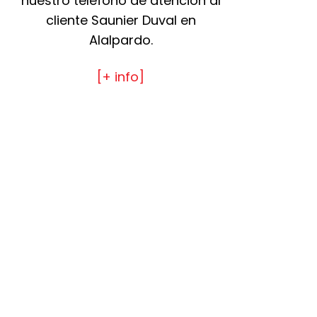
nuestro teléfono de atención al
cliente Saunier Duval en
Alalpardo.
[+ info]