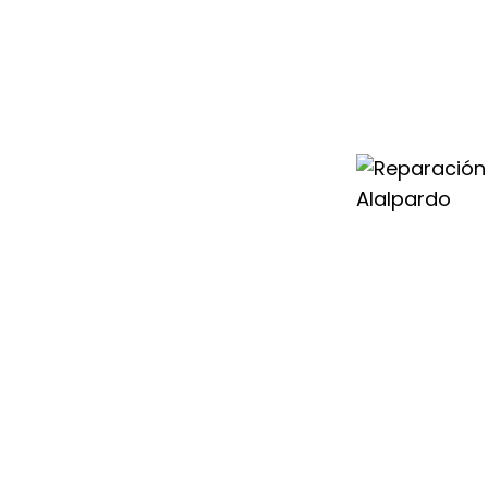
uval en Alalpardo
les capacitados
quier problema que
seguridad de tu
 modelo de
iabilidad y las
ro servicio
como Servicio
o, damos solución
rofesional, lo