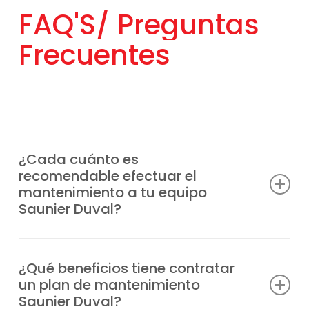
FAQ'S/
Preguntas
Frecuentes
¿Cada cuánto es
recomendable efectuar el
mantenimiento a tu equipo
Saunier Duval?
Lo más aconsejable es hacerlo al menos
una vez al año, aunque la frecuencia puede
¿Qué beneficios tiene contratar
un plan de mantenimiento
variar según el uso del equipo y de la
Saunier Duval?
puesta a punto que desees.