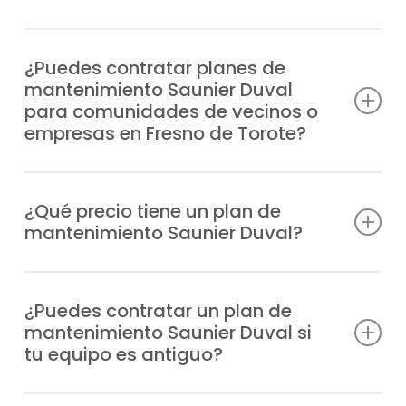
Previenes averías, tienes a tu disposición al
mejor equipo técnico, prolongas la vida útil
¿Puedes contratar planes de
mantenimiento Saunier Duval
del equipo, reduces el gasto de energía y
para comunidades de vecinos o
garantizas la seguridad en tu hogar.
empresas en Fresno de Torote?
Cabe señalar que, ofrecemos planes de
mantenimiento Saunier Duval pensados
¿Qué precio tiene un plan de
mantenimiento Saunier Duval?
para hogares, comunidades de
propietarios y empresas en la zona de
Ofrecemos tarifas transparentes y
Fresno de Torote.
ajustadas, según cada instalación y al tipo
¿Puedes contratar un plan de
mantenimiento Saunier Duval si
de equipo.
tu equipo es antiguo?
Puedes hacerte con un plan de
Por supuesto, trabajamos con todos los