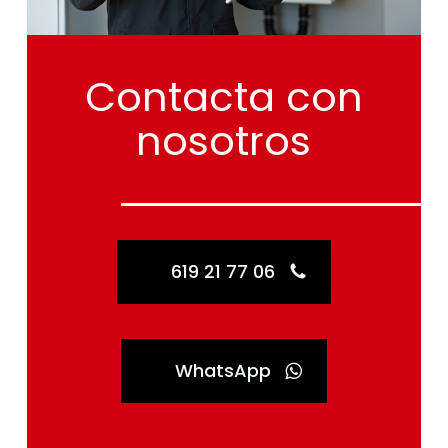
Contacta
con
nosotros
619 21 77 06
WhatsApp