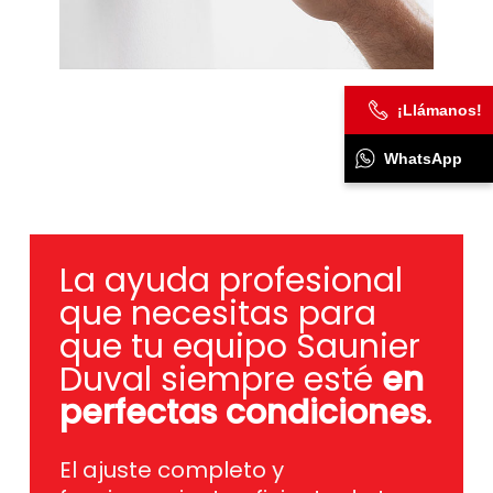
¡Llámanos!
WhatsApp
La ayuda profesional
que necesitas para
que tu equipo Saunier
Duval siempre esté
en
perfectas condiciones
.
El ajuste completo y