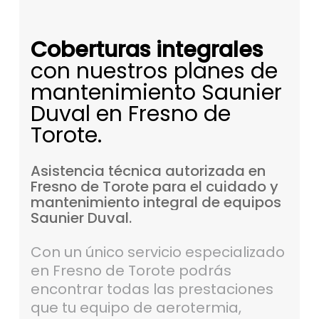
Coberturas integrales
con nuestros planes de
mantenimiento Saunier
Duval en Fresno de
Torote.
Asistencia
técnica
autorizada
en
Fresno
de
Torote
para
el
cuidado
y
mantenimiento
integral
de
equipos
Saunier
Duval.
Con un único servicio especializado
en Fresno de Torote podrás
encontrar todas las prestaciones
que tu equipo de aerotermia,