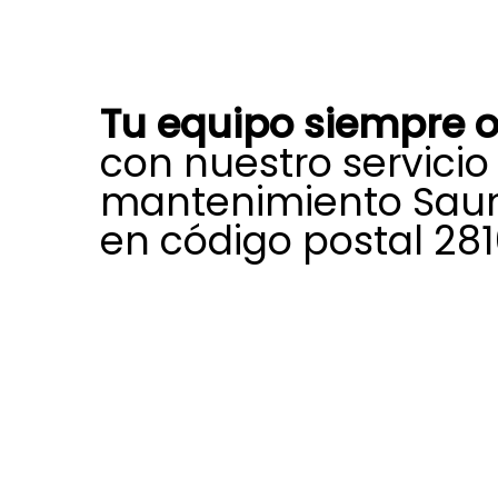
Tu equipo siempre o
con nuestro servicio
mantenimiento Saun
en código postal 281
Con nuestro servicio técnico espec
mantenimiento Saunier Duval en có
28109, tendrás un mantenimiento c
caldera o aerotermia, con respuest