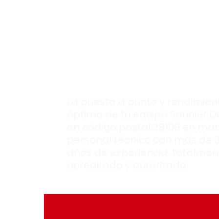
que tu equipo
Saunier Duval
siempre esté
en
perfectas
condiciones
.
La puesta a punto y rendimien
óptimo de tu equipo Saunier D
en código postal 28109 en ma
personal técnico con más de 
años de experiencia, totalmen
acreditado y autorizado.