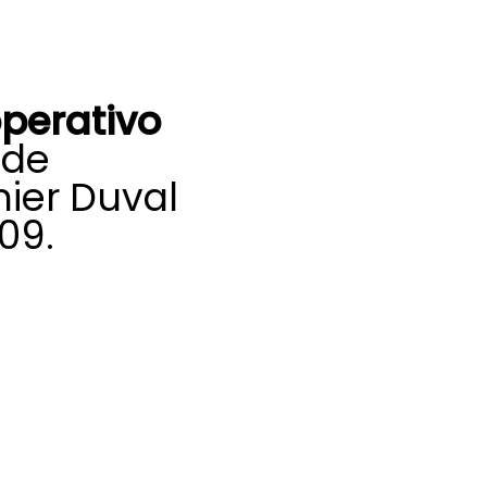
perativo
 de
ier Duval
09.
ializado en
digo postal
ompleto de tu
as ágiles y