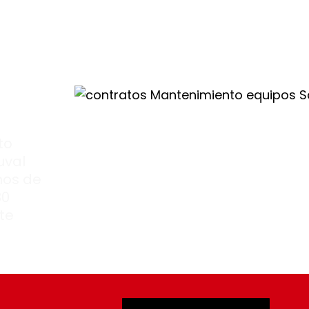
to
uval
nos de
30
te