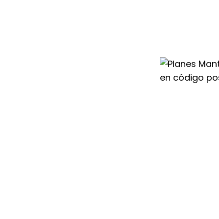
 pueda surgir.
s experimentados
n inspecciones
as para que tu
ión, aerotermia o
val funcione de
momento.
stalación
eso ofrecemos
Duval en código
cluyen todos los
rar un
el equipo.
imiento Saunier