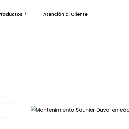
Productos
Atención al Cliente
09
nto
ara el
e
estro
lo