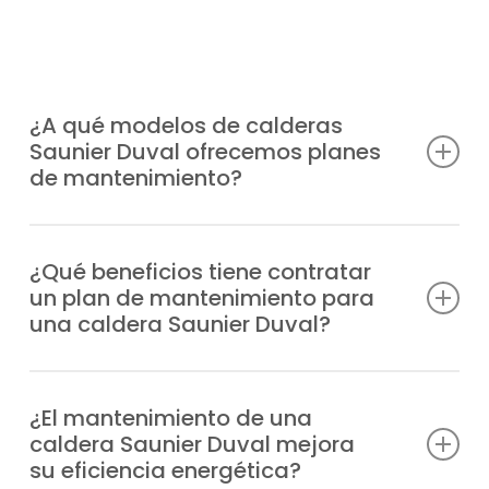
¿A qué modelos de calderas
Saunier Duval ofrecemos planes
de mantenimiento?
Estamos autorizados y capacitados para
ofrecer planes de mantenimiento calderas
¿Qué beneficios tiene contratar
un plan de mantenimiento para
Saunier Duval en Velilla de San Antonio para
una caldera Saunier Duval?
cualquier modelo, entre los que
destacamos:
Previenes incidencias y fallos, cuentas con
profesionales especializados en caso de
¿El mantenimiento de una
Duomax Condens
caldera Saunier Duval mejora
urgencia, mejoras la resistencia del equipo,
Ecosy 24E
su eficiencia energética?
disminuyes el gasto energético y
Ecosy 28E