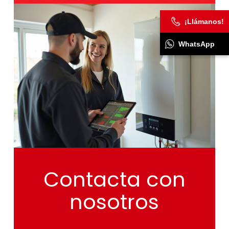
¡Llámanos!
WhatsApp
Contacta
con
nosotros