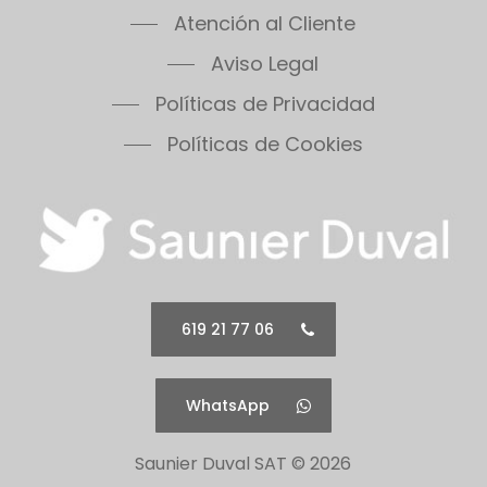
Atención al Cliente
Themafast Condens 30
Themafast Condens 35
Aviso Legal
Themis 23
Políticas de Privacidad
Thermomaster Condens
Políticas de Cookies
Vesugaz
Vesuvius
Xeon 30FF
Xeon 30FF/LP
Xeon 40FF
Xeon 40FF/LP
Xeon 50FF
619 21 77 06
Xeon 60FF
Xeon 60FF/LP
WhatsApp
Xeon 80FF
Xeon 80FF/LP
Saunier Duval SAT ©
2026
500 Series 30B