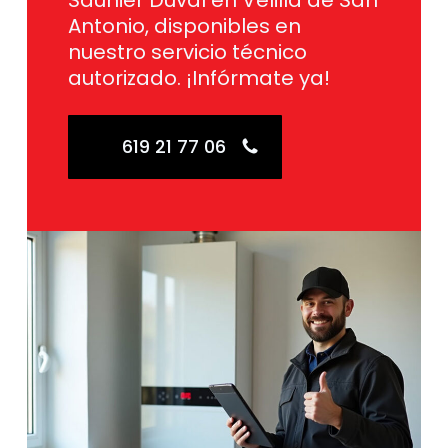
Saunier Duval en Velilla de San
Antonio, disponibles en
nuestro servicio técnico
autorizado. ¡Infórmate ya!
619 21 77 06