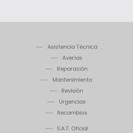
Thelia Condens AS F25
Thelis
Thelis F25
Thema Classic F24E
Thema Classic F24E Plus
Asistencia Técnica
Thema Classic F30E
Thema Classic F30E Plus
Averías
Thema Classic F30E SB
Reparación
Thema Classic F35E
Mantenimiento
Thema Condens F18E SB
Thema Condens F24E
Revisión
Thema Condens F30E
Urgencias
Thema Condens 25-A
Recambios
Thema Condens AS
ThemaPlus Condens F30E
S.A.T. Oficial
Themafast Condens 25