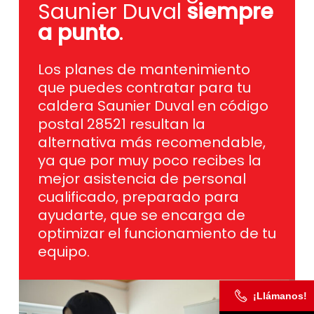
Saunier Duval
siempre
a punto
.
Los planes de mantenimiento
que puedes contratar para tu
caldera Saunier Duval en código
postal 28521 resultan la
alternativa más recomendable,
ya que por muy poco recibes la
mejor asistencia de personal
cualificado, preparado para
ayudarte, que se encarga de
optimizar el funcionamiento de tu
equipo.
¡Llámanos!