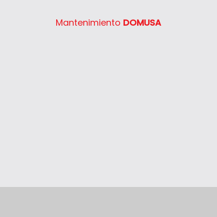
System 400 30
Mantenimiento
DOMUSA
System 400 40
System 400 55
System 400 65
System 400 80
Thelia 23
Thelia 23E
Thelia 30E
Thelia SB23
Thelia Twin 28E
Thelia Condens F25
Thelia Condens F30
Thelia Condens AS F25
Thelis
Thelis F25
Thema Classic F24E