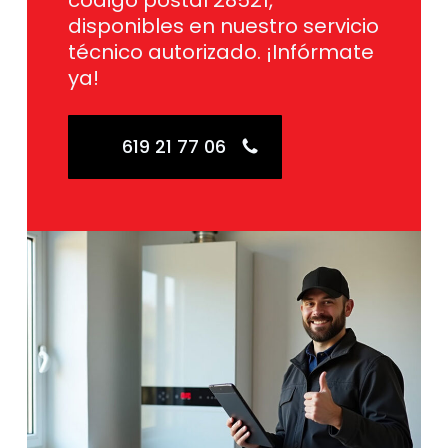
código postal 28521,
disponibles en nuestro servicio
técnico autorizado. ¡Infórmate
ya!
619 21 77 06