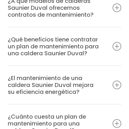
¿A qué modelos de calderas
Saunier Duval ofrecemos
contratos de mantenimiento?
Contamos con la certificación y
experiencia necesarias para ofrecer planes
¿Qué beneficios tiene contratar
un plan de mantenimiento para
de mantenimiento calderas Saunier Duval
una caldera Saunier Duval?
en código postal 28521 para cualquier
modelo, con ventajas como:
Minimizas problemas técnicos, tienes
asistencia inmediata de técnicos
¿El mantenimiento de una
Duomax Condens
caldera Saunier Duval mejora
cualificados, alargas su durabilidad,
Ecosy 24E
su eficiencia energética?
reduces el consumo de energía y aseguras
Ecosy 28E
mayor confort en tu hogar.
Ecosy SB24E
Tener el equipo siempre revisado con la
Ecosy SB28E
puesta a punto adecuada gasta menos en
¿Cuánto cuesta un plan de
EnviroPlus F28E
mantenimiento para una
recursos, lo que te ayuda a pagar menos
EnviroPlus SB F28E