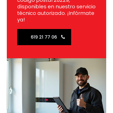
código postal 28229,
disponibles en nuestro servicio
técnico autorizado. ¡Infórmate
ya!
619 21 77 06