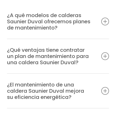
¿A qué modelos de calderas
Saunier Duval ofrecemos planes
de mantenimiento?
Estamos autorizados y capacitados para
ofrecer planes de mantenimiento calderas
¿Qué ventajas tiene contratar
un plan de mantenimiento para
Saunier Duval en código postal 28229 para
una caldera Saunier Duval?
cualquier modelo, donde resaltan
beneficios como:
Minimizas problemas técnicos, cuentas con
profesionales especializados en caso de
¿El mantenimiento de una
Duomax Condens
caldera Saunier Duval mejora
urgencia, mejoras la resistencia del equipo,
Ecosy 24E
su eficiencia energética?
reduces el consumo de energía y
Ecosy 28E
garantizas tranquilidad y comodidad en
Ecosy SB24E
Tener el equipo siempre revisado con la
casa.
Ecosy SB28E