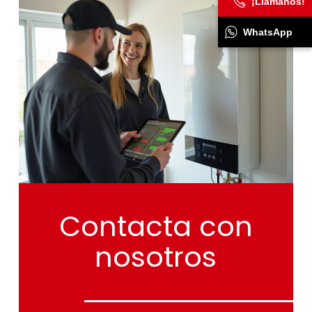
¡Llámanos!
WhatsApp
Contacta
con
nosotros