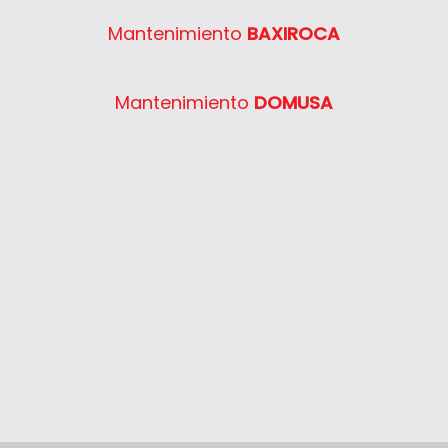
Semia Condens F24E
Mantenimiento
BAXIROCA
Semia Condens F30E
System 400 30
Mantenimiento
DOMUSA
System 400 40
System 400 55
System 400 65
System 400 80
Thelia 23
Thelia 23E
Thelia 30E
Thelia SB23
Thelia Twin 28E
Thelia Condens F25
Thelia Condens F30
Thelia Condens AS F25
Thelis