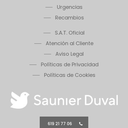
Thema Condens F30E
Urgencias
Thema Condens 25-A
Recambios
Thema Condens AS
ThemaPlus Condens F30E
S.A.T. Oficial
Themafast Condens 25
Themafast Condens 30
Atención al Cliente
Themafast Condens 35
Aviso Legal
Themis 23
Políticas de Privacidad
Thermomaster Condens
Vesugaz
Políticas de Cookies
Vesuvius
Xeon 30FF
Xeon 30FF/LP
Xeon 40FF
Xeon 40FF/LP
Xeon 50FF
619 21 77 06