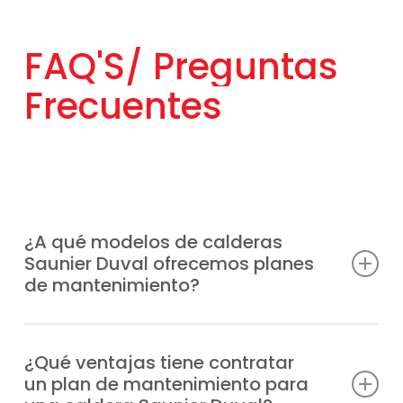
FAQ'S/
Preguntas
Frecuentes
¿A qué modelos de calderas
Saunier Duval ofrecemos planes
de mantenimiento?
Estamos autorizados y capacitados para
ofrecer planes de mantenimiento calderas
¿Qué ventajas tiene contratar
un plan de mantenimiento para
Saunier Duval en Arcicóllar para cualquier