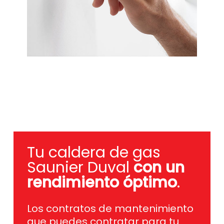
Tu caldera de gas
Saunier Duval
con un
rendimiento óptimo
.
Los contratos de mantenimiento
que puedes contratar para tu