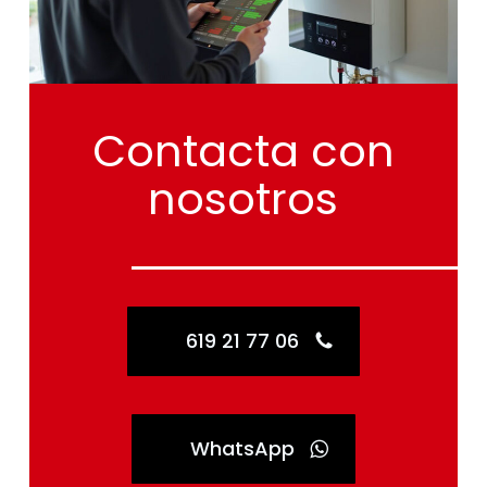
Contacta
con
nosotros
619 21 77 06
WhatsApp