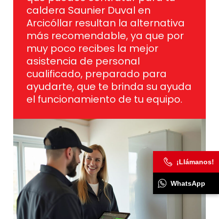
caldera Saunier Duval en
Arcicóllar resultan la alternativa
más recomendable, ya que por
muy poco recibes la mejor
asistencia de personal
cualificado, preparado para
ayudarte, que te brinda su ayuda
el funcionamiento de tu equipo.
¡Llámanos!
WhatsApp