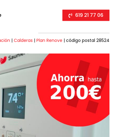
e
619 21 77 06
ación
|
Calderas
|
Plan Renove
|
código postal 28524