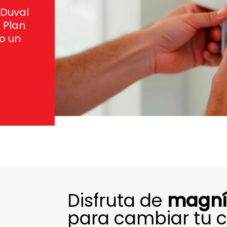
 Duval
 Plan
o un
Disfruta de
magní
para cambiar tu c