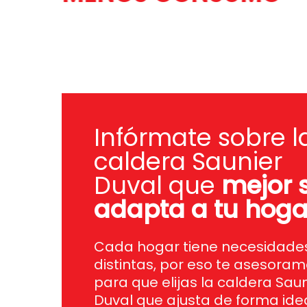
Infórmate sobre l
caldera Saunier
Duval que
mejor 
adapta a tu hoga
Cada hogar tiene necesidade
distintas, por eso te asesora
para que elijas la caldera Saun
Duval que ajusta de forma idea
tamaño de tu inmueble en có
postal 28524, tus hábitos de