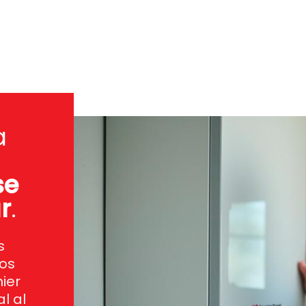
a
se
r
.
s
mos
ier
l al
digo