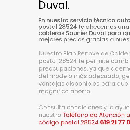
Duval.
En
nuestro
servicio
técnico
auto
postal
28524
te
ofrecemos
una
calderas
Saunier
Duval
para
q
mejores
precios
gracias
a
nues
Nuestro Plan Renove de Calder
postal 28524 te permite cambia
preocupaciones, ya que además
del modelo más adecuado, ges
ventajas disponibles para qu
magnífico ahorro.
Consulta condiciones y la ayu
nuestro
Teléfono de Atención a
código postal 28524
619 21 77 