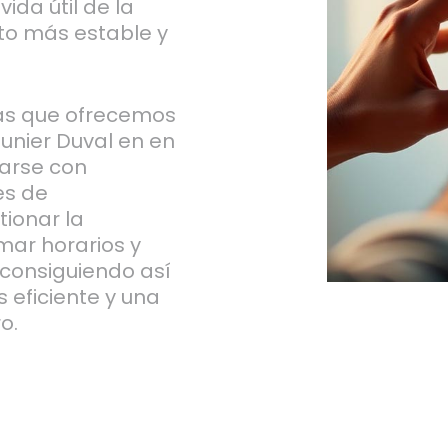
ida útil de la
to más estable y
ras que ofrecemos
unier Duval en en
rarse con
es de
tionar la
mar horarios y
 consiguiendo así
eficiente y una
o.
HORRO
 CONSUMO