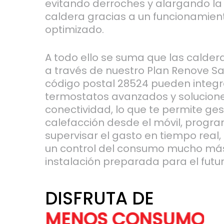
evitando derroches y alargando la v
caldera gracias a un funcionamien
optimizado.
A todo ello se suma que las calde
a través de nuestro Plan Renove Sa
código postal 28524 pueden integ
termostatos avanzados y solucion
conectividad, lo que te permite ges
calefacción desde el móvil, progra
supervisar el gasto en tiempo real,
un control del consumo mucho más 
instalación preparada para el futur
DISFRUTA DE
MÁS A
MENOS