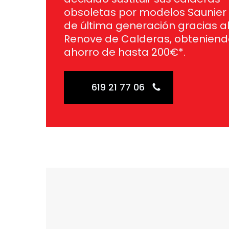
obsoletas por modelos Saunier
de última generación gracias al
Renove de Calderas, obteniend
ahorro de hasta 200€*.
619 21 77 06