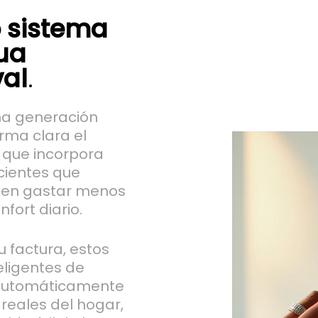
 sistema
ua
val
.
ima generación
rma clara el
a que incorpora
cientes que
iten gastar menos
fort diario.
 factura, estos
ligentes de
 automáticamente
reales del hogar,