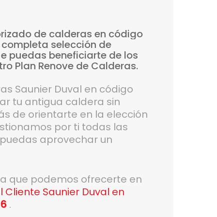
rizado
de
calderas
en
código
completa
selección
de
ue
puedas
beneficiarte
de
los
tro
Plan
Renove
de
Calderas.
as Saunier Duval en código
r tu antigua caldera sin
 de orientarte en la elección
tionamos por ti todas las
e puedas aprovechar un
da que podemos ofrecerte en
l Cliente Saunier Duval en
06
.