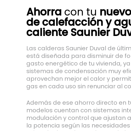
Ahorra
con tu
nuevo
de calefacción y ag
caliente Saunier Du
Las calderas Saunier Duval de últ
está diseñada para disminuir de fo
gasto energético de tu vivienda, y
sistemas de condensación muy efi
aprovechan mejor el calor y perm
gas en cada uso sin renunciar al con
Además de ese ahorro directo en tu
modelos cuentan con sistemas inte
modulación y control que ajustan
la potencia según las necesidades 