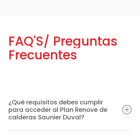
FAQ'S/
Preguntas
Frecuentes
¿Qué requisitos debes cumplir
para acceder al Plan Renove de
calderas Saunier Duval?
Basta con reemplazar tu vieja caldera, sin
importar su fabricante por un modelo
¿Qué modelos de calderas