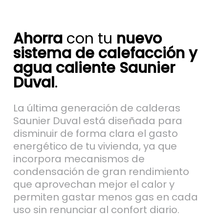
Ahorra
con tu
nuevo
sistema de calefacción y
agua caliente Saunier
Duval
.
La última generación de calderas
Saunier Duval está diseñada para
disminuir de forma clara el gasto
energético de tu vivienda, ya que
incorpora mecanismos de
condensación de gran rendimiento
que aprovechan mejor el calor y
permiten gastar menos gas en cada
uso sin renunciar al confort diario.