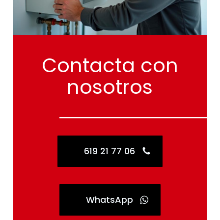
Contacta
con
nosotros
619 21 77 06
WhatsApp