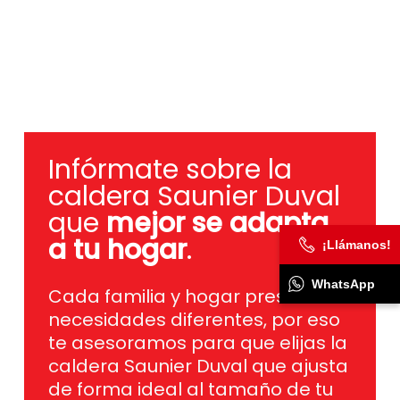
Infórmate sobre la
caldera Saunier Duval
que
mejor se adapta
a tu hogar
.
¡Llámanos!
Cada familia y hogar presentan
necesidades diferentes, por eso
WhatsApp
te asesoramos para que elijas la
caldera Saunier Duval que ajusta
de forma ideal al tamaño de tu
vivienda en código postal 28250,