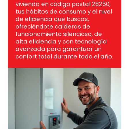
tus hábitos de consumo y el nivel
de eficiencia que buscas,
ofreciéndote calderas de
funcionamiento silencioso, de
alta eficiencia y con tecnología
avanzada para garantizar un
confort total durante todo el año.