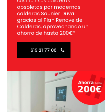
sustituir sus calderas
obsoletas por modernas
calderas Saunier Duval
gracias al Plan Renove de
Calderas, aprovechando un
ahorro de hasta 200€*.
619 21 77 06