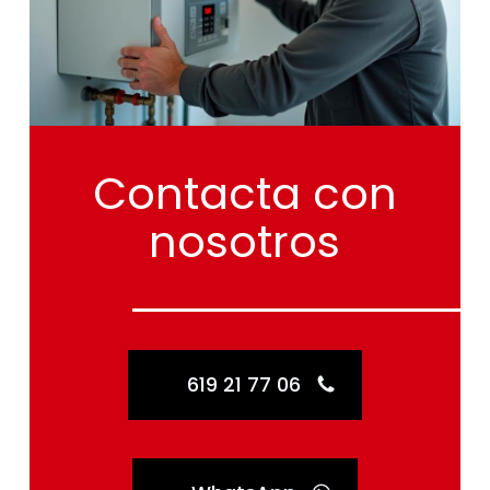
Contacta
con
nosotros
619 21 77 06
WhatsApp