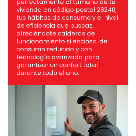
tus hábitos de consumo y el nivel
de eficiencia que buscas,
ofreciéndote calderas de
funcionamiento silencioso, de
consumo reducido y con
tecnología avanzada para
garantizar un confort total
durante todo el año.