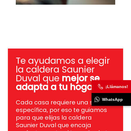
Te ayudamos a elegir
la caldera Saunier
Duval que
mejor se
adapta a tu hogar
.
¡Llámanos!
Cada casa requiere una solución
específica, por eso te guiamos
WhatsApp
para que elijas la caldera
Saunier Duval que encaja
perfectamente al tamaño de tu
vivienda en código postal 28240,