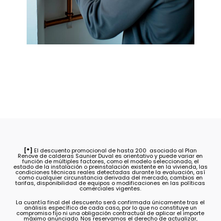
[*]
El descuento promocional de hasta 200  asociado al Plan
Renove de calderas Saunier Duval es orientativo y puede variar en
función de múltiples factores, como el modelo seleccionado, el
estado de la instalación o preinstalación existente en la vivienda, las
condiciones técnicas reales detectadas durante la evaluación, así
como cualquier circunstancia derivada del mercado, cambios en
tarifas, disponibilidad de equipos o modificaciones en las políticas
comerciales vigentes.
La cuantía final del descuento será confirmada únicamente tras el
análisis específico de cada caso, por lo que no constituye un
compromiso fijo ni una obligación contractual de aplicar el importe
máximo anunciado. Nos reservamos el derecho de actualizar,
ajustar o modificar el valor del descuento en función de las
condiciones descritas y de cualquier otro aspecto que pudiera influir
en su viabilidad.