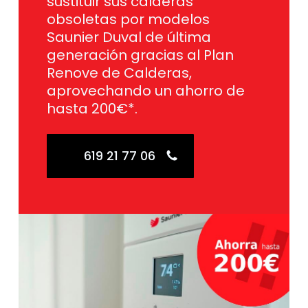
sustituir sus calderas
obsoletas por modelos
Saunier Duval de última
generación gracias al Plan
Renove de Calderas,
aprovechando un ahorro de
hasta 200€*.
619 21 77 06