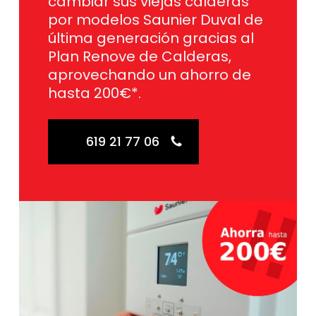
cambiar sus viejas calderas
por modelos Saunier Duval de
última generación gracias al
Plan Renove de Calderas,
aprovechando un ahorro de
hasta 200€*.
619 21 77 06