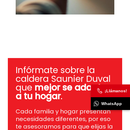
Infórmate sobre la
caldera Saunier Duval
que
mejor se adapta
a tu hogar
.
¡Llámanos!
Cada familia y hogar presentan
WhatsApp
necesidades diferentes, por eso
te asesoramos para que elijas la
caldera Saunier Duval que se