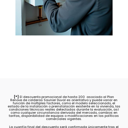
[*]
El descuento promocional de hasta 200  asociado al Plan
Renove de calderas Saunier Duval es orientativo y puede variar en
función de múltiples factores, como el modelo seleccionado, el
estado de la instalación o preinstalación existente en la vivienda, las
condiciones técnicas reales detectadas durante la evaluación, así
como cualquier circunstancia derivada del mercado, cambios en
tarifas, disponibilidad de equipos o modificaciones en las políticas
comerciales vigentes.
La cuantía final del descuento será confirmada únicamente tras el
análisis específico de cada caso, por lo que no constituye un
compromiso fijo ni una obligación contractual de aplicar el importe
máximo anunciado. Nos reservamos el derecho de actualizar,