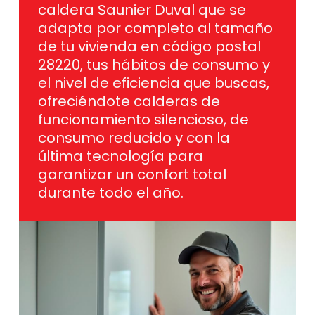
adapta por completo al tamaño
de tu vivienda en código postal
28220, tus hábitos de consumo y
el nivel de eficiencia que buscas,
ofreciéndote calderas de
funcionamiento silencioso, de
consumo reducido y con la
última tecnología para
garantizar un confort total
durante todo el año.