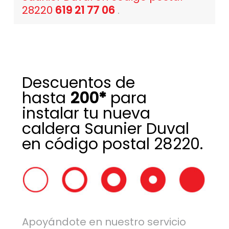
28220
619 21 77 06
.
Descuentos de
hasta
200*
para
instalar tu nueva
caldera Saunier Duval
en código postal 28220.
Apoyándote en nuestro servicio