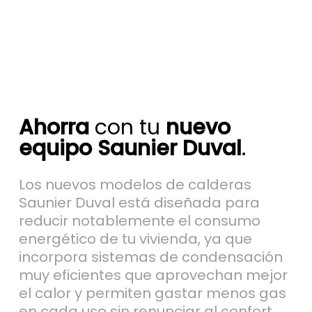
Ahorra
con tu
nuevo
equipo Saunier Duval
.
Los nuevos modelos de calderas
Saunier Duval está diseñada para
reducir notablemente el consumo
energético de tu vivienda, ya que
incorpora sistemas de condensación
muy eficientes que aprovechan mejor
el calor y permiten gastar menos gas
en cada uso sin renunciar al confort