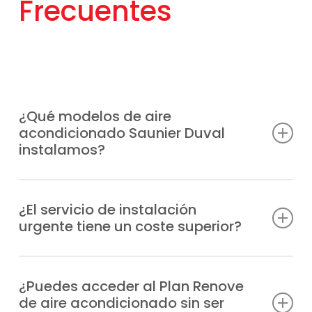
Frecuentes
¿Qué modelos de aire
acondicionado Saunier Duval
instalamos?
SDH 19‑035 NW, VivAir one 25,
VivAir one SDHL1‑030 NW,
¿El servicio de instalación
urgente tiene un coste superior?
VivAir Lite SDHB1‑050,
VivAir One SDHL1‑045 NW,
Sí, el servicio de instalación urgente de
VivAir Lite SDHB1‑065 NW, SDH19‑113W4 4×1,
equipos de aire acondicionado en código
¿Puedes acceder al Plan Renove
SDH17‑035 NW, VivAir Lite Multisplit 2×1,
de aire acondicionado sin ser
postal 45210 suele conllevar un precio
VivAir One 2×1 SDHL1‑052W2O5,