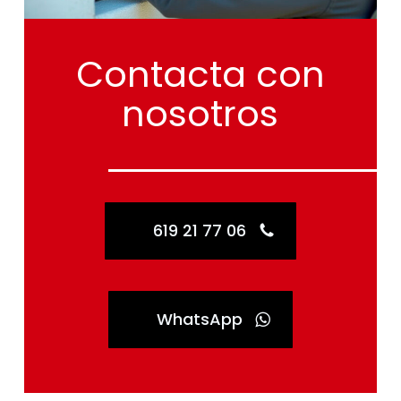
Contacta
con
nosotros
619 21 77 06
WhatsApp