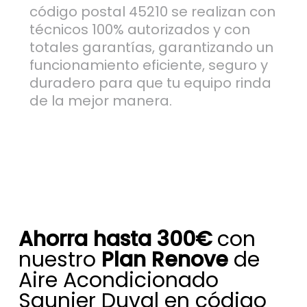
código postal 45210 se realizan con
técnicos 100% autorizados y con
totales garantías, garantizando un
funcionamiento eficiente, seguro y
duradero para que tu equipo rinda
de la mejor manera.
Ahorra hasta 300€
con
nuestro
Plan Renove
de
Aire Acondicionado
Saunier Duval en código