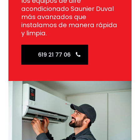
los equipos de aire
acondicionado Saunier Duval
más avanzados que
instalamos de manera rápida
y limpia.
619 21 77 06