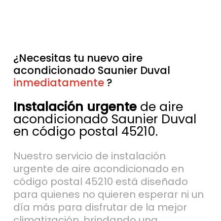
¿Necesitas tu nuevo aire
acondicionado Saunier Duval
inmediatamente
sin esperas
?
Instalación urgente
de aire
acondicionado Saunier Duval
en código postal 45210.
Nuestro servicio de instalación
urgente de aire acondicionado en
código postal 45210 está diseñado
para quienes no quieren esperar ni un
día más para disfrutar de la mejor
climatización, brindando una