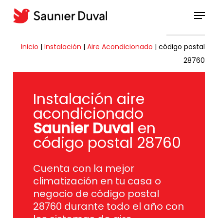
Skip
Menu
to
Close
main
Menu
content
Inicio
|
Instalación
|
Aire Acondicionado
|
código postal
28760
Instalación aire
acondicionado
Saunier Duval
en
código postal 28760
Cuenta con la mejor
climatización en tu casa o
negocio de código postal
28760 durante todo el año con