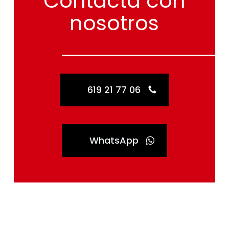
Contacta
con
nosotros
619 21 77 06
WhatsApp