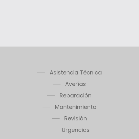
cinco años siempre que el equipo haya
sido instalado por un técnico autorizado,
se haya hecho un uso apropiado, no se
haya manipulado y según las condiciones
específicas del fabricante.
Consulta condiciones específicas de las
garantías en nuestro teléfono de atención
al cliente Saunier Duval en código postal
Asistencia Técnica
28760.
Averías
Reparación
Mantenimiento
Revisión
Urgencias