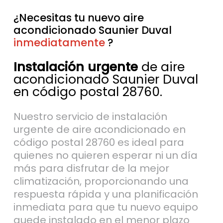
¿Necesitas tu nuevo aire
acondicionado Saunier Duval
inmediatamente
sin esperas
?
Instalación urgente
de aire
acondicionado Saunier Duval
en código postal 28760.
Nuestro servicio de instalación
urgente de aire acondicionado en
código postal 28760 es ideal para
quienes no quieren esperar ni un día
más para disfrutar de la mejor
climatización, proporcionando una
respuesta rápida y una planificación
inmediata para que tu nuevo equipo
quede instalado en el menor plazo