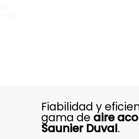
que
limpia.
Fiabilidad y efici
gama de
aire ac
Saunier Duval
.