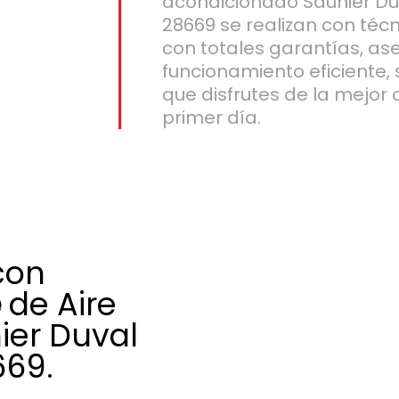
acondicionado Saunier Du
28669 se realizan con téc
con totales garantías, a
funcionamiento eficiente,
que disfrutes de la mejor 
primer día.
con
e
de Aire
ier Duval
669.