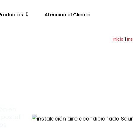
Productos
Atención al Cliente
Inicio
|
In
69
ión en
 postal
los