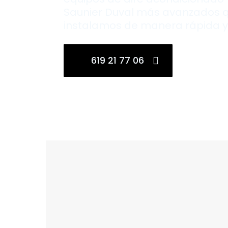
Saunier Duval más avanzados 
instalamos de manera rápida y 
619 21 77 06