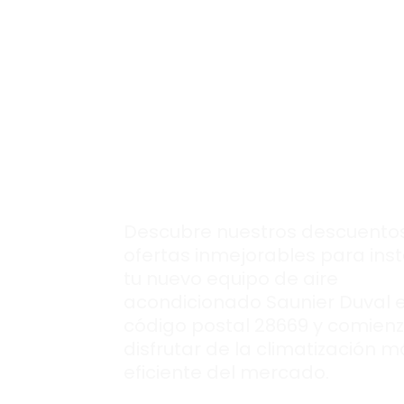
Inigualables
ofer
para montar tu
nuevo aire
acondcionado
Saunier Duval.
Descubre nuestros descuentos
ofertas inmejorables para inst
tu nuevo equipo de aire
acondicionado Saunier Duval 
código postal 28669 y comien
disfrutar de la climatización m
eficiente del mercado.