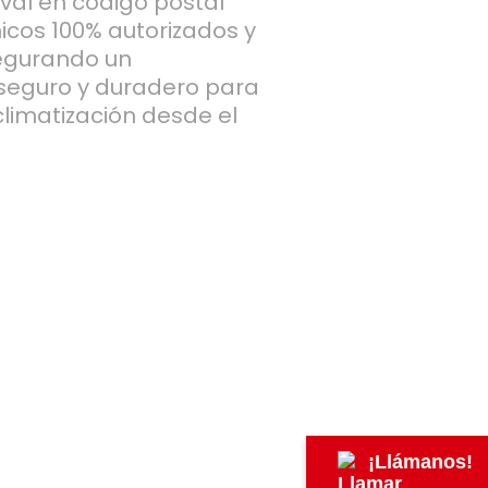
val en código postal
nicos 100% autorizados y
segurando un
 seguro y duradero para
climatización desde el
¡Llámanos!