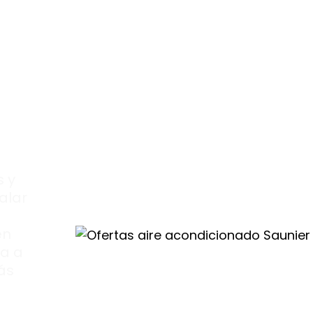
tas
 y
alar
en
za a
ás