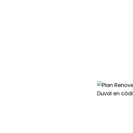
condicionado
669 te ayudamos
un aparato más
o el cambio con
 para que renovar
ntable.
tos
frutar de un
uval con los
er que esperar a
ier Duval en