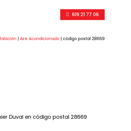
619 21 77 06
stalación
|
Aire Acondicionado
|
código postal 28669