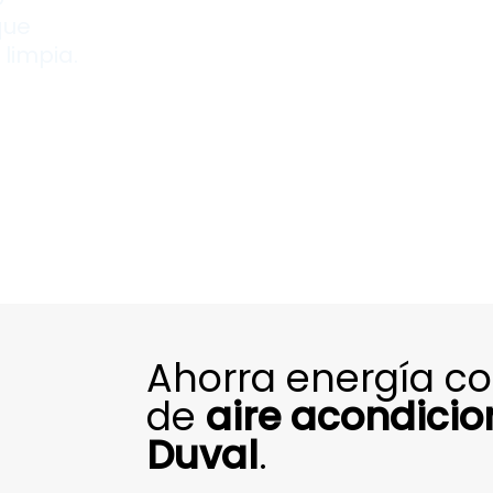
que
limpia.
Ahorra energía c
de
aire acondici
Duval
.