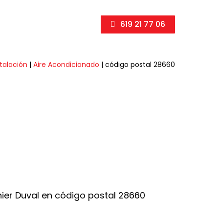
619 21 77 06
stalación
|
Aire Acondicionado
|
código postal 28660