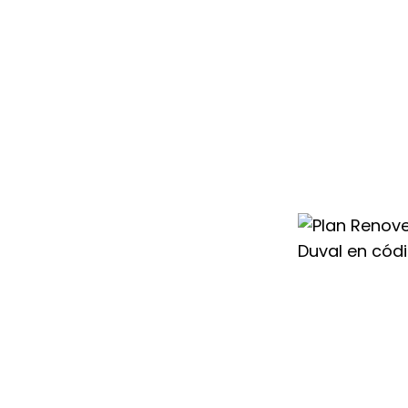
condicionado
660 te ayudamos
n sistema más
 cambio con
para que renovar
ntable.
rante todo el
un nuevo aire
os mejores
 esperar a
ier Duval en
guir un
ahorro de