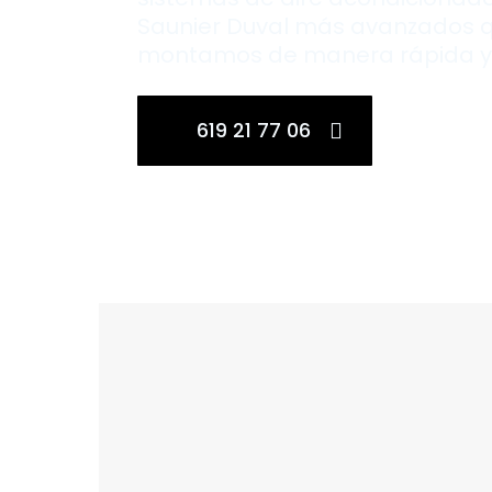
Saunier Duval más avanzados 
montamos de manera rápida y 
619 21 77 06