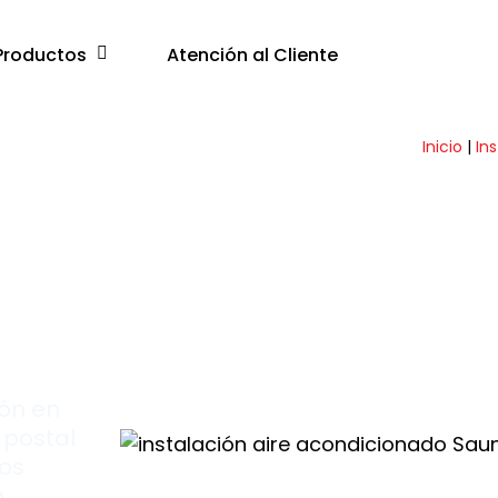
Productos
Atención al Cliente
Inicio
|
In
60
ión en
 postal
los
o