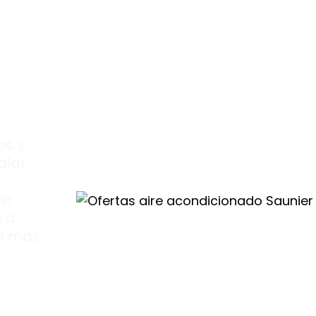
tas
os y
alar
en
a a
ón más