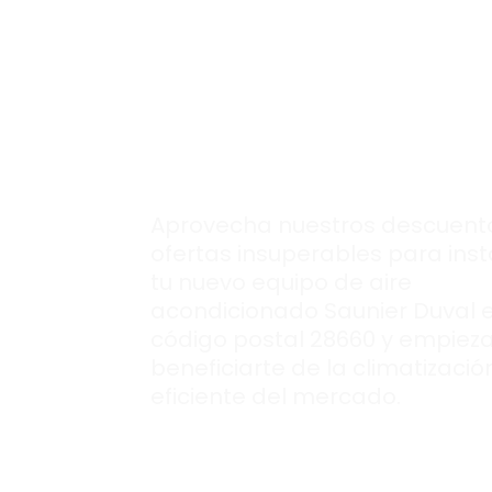
Insuperables
ofer
para comprar tu
nuevo aire
acondcionado
Saunier Duval.
Aprovecha nuestros descuent
ofertas insuperables para inst
tu nuevo equipo de aire
acondicionado Saunier Duval 
código postal 28660 y empiez
beneficiarte de la climatizaci
eficiente del mercado.