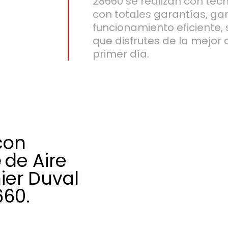
28660 se realizan con técn
con totales garantías, ga
funcionamiento eficiente,
que disfrutes de la mejor 
primer día.
con
e
de Aire
ier Duval
660.