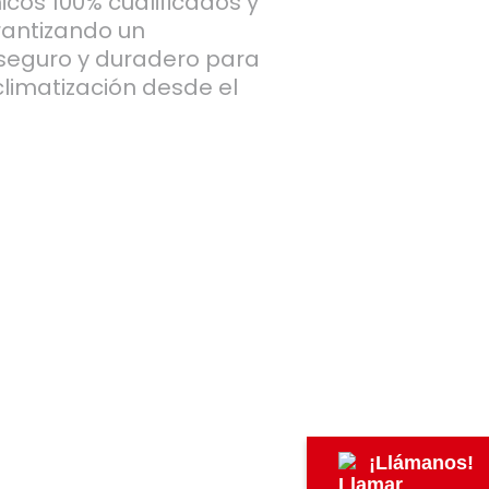
icos 100% cualificados y
rantizando un
 seguro y duradero para
climatización desde el
¡Llámanos!