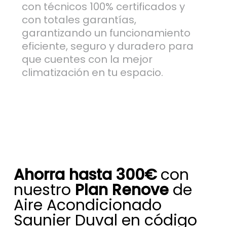
con técnicos 100% certificados y
con totales garantías,
garantizando un funcionamiento
eficiente, seguro y duradero para
que cuentes con la mejor
climatización en tu espacio.
Ahorra hasta 300€
con
nuestro
Plan Renove
de
Aire Acondicionado
Saunier Duval en código