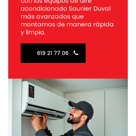
con los equipos de aire
acondicionado Saunier Duval
más avanzados que
montamos de manera rápida
y limpia.
619 21 77 06