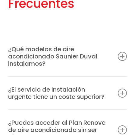
Frecuentes
¿Qué modelos de aire
acondicionado Saunier Duval
instalamos?
SDH 19‑035 NW, VivAir one 25,
VivAir one SDHL1‑030 NW,
¿El servicio de instalación
urgente tiene un coste superior?
VivAir Lite SDHB1‑050,
VivAir One SDHL1‑045 NW,
Sí, el servicio de instalación urgente de
VivAir Lite SDHB1‑065 NW, SDH19‑113W4 4×1,
equipos de aire acondicionado en código
¿Puedes acceder al Plan Renove
SDH17‑035 NW, VivAir Lite Multisplit 2×1,
de aire acondicionado sin ser
postal 28400 suele implicar un precio
VivAir One 2×1 SDHL1‑052W2O5,