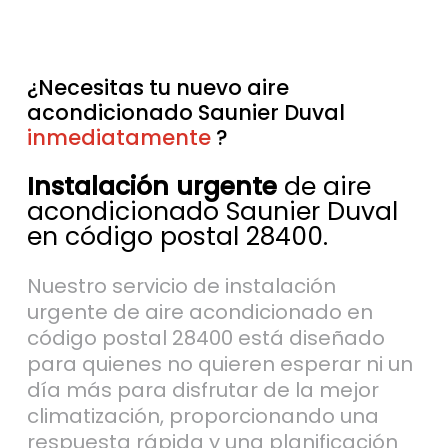
¿Necesitas tu nuevo aire
acondicionado Saunier Duval
inmediatamente
sin esperas
?
Instalación urgente
de aire
acondicionado Saunier Duval
en código postal 28400.
Nuestro servicio de instalación
urgente de aire acondicionado en
código postal 28400 está diseñado
para quienes no quieren esperar ni un
día más para disfrutar de la mejor
climatización, proporcionando una
respuesta rápida y una planificación