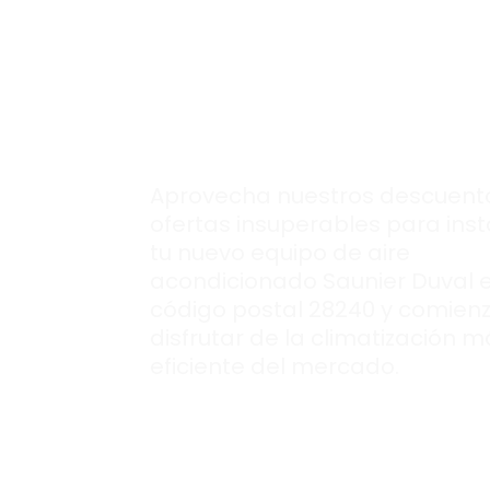
para montar tu
nuevo aire
acondcionado
Saunier Duval.
Aprovecha nuestros descuent
ofertas insuperables para inst
tu nuevo equipo de aire
acondicionado Saunier Duval 
código postal 28240 y comien
disfrutar de la climatización m
eficiente del mercado.