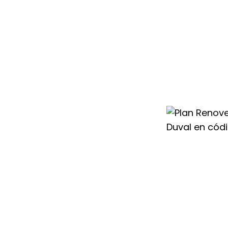
condicionado
8240 te ayudamos
un aparato más
l cambio con
 para que renovar
ntable.
nte todo el año,
vo aire
os mejores
sperar a conseguir
ier Duval en
guir un
ahorro de
uipos con mayor