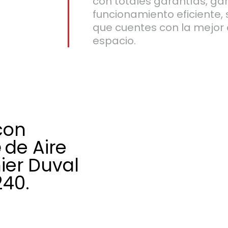
con totales garantías, ga
funcionamiento eficiente,
que cuentes con la mejor 
espacio.
con
e
de Aire
ier Duval
240.