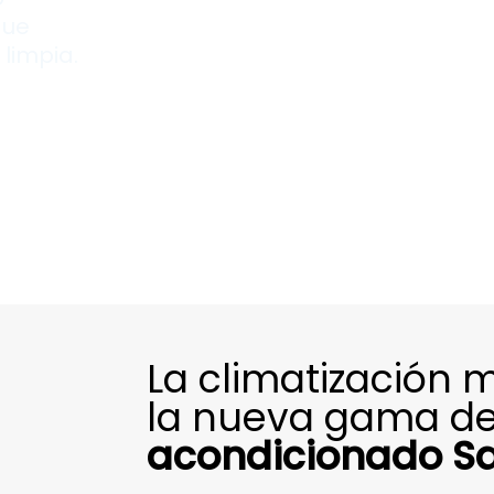
que
limpia.
La climatización 
la nueva gama d
acondicionado Sa