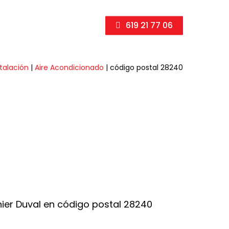
619 21 77 06
stalación
|
Aire Acondicionado
|
código postal 28240