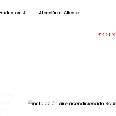
Productos
Atención al Cliente
Inicio
|
In
40
ión en
stal
los
o