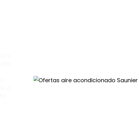
os y
alar
en
za a
ás