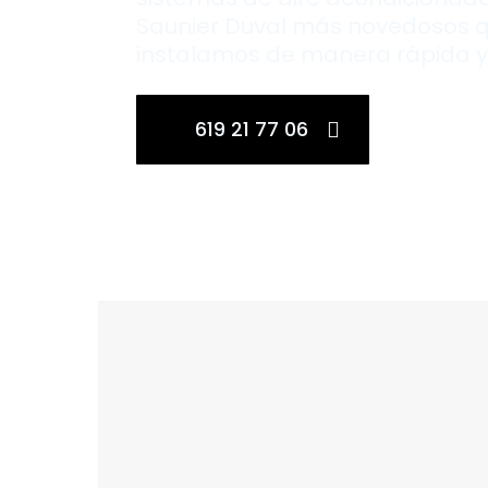
Saunier Duval más novedosos 
instalamos de manera rápida y 
619 21 77 06