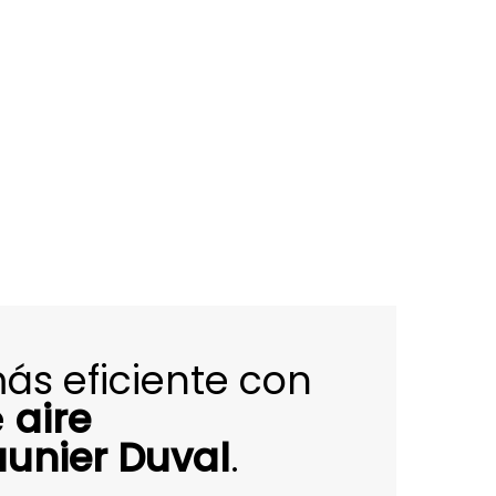
más eficiente con
e
aire
unier Duval
.