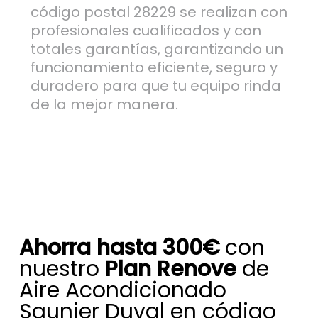
código postal 28229 se realizan con
profesionales cualificados y con
totales garantías, garantizando un
funcionamiento eficiente, seguro y
duradero para que tu equipo rinda
de la mejor manera.
Ahorra hasta 300€
con
nuestro
Plan Renove
de
Aire Acondicionado
Saunier Duval en código