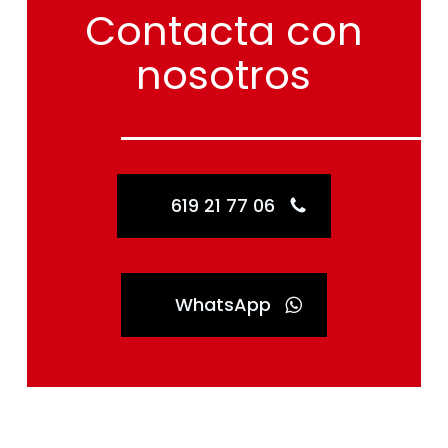
Contacta
con
nosotros
619 21 77 06
WhatsApp