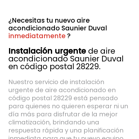
¿Necesitas tu nuevo aire
acondicionado Saunier Duval
sin esperas
?
Instalación urgente
de aire
acondicionado Saunier Duval
en código postal 28229.
Nuestro servicio de instalación
urgente de aire acondicionado en
código postal 28229 está pensado
para quienes no quieren esperar ni un
día más para disfrutar de la mejor
climatización, brindando una
respuesta rápida y una planificación
inmediata para que tu nuevo equipo