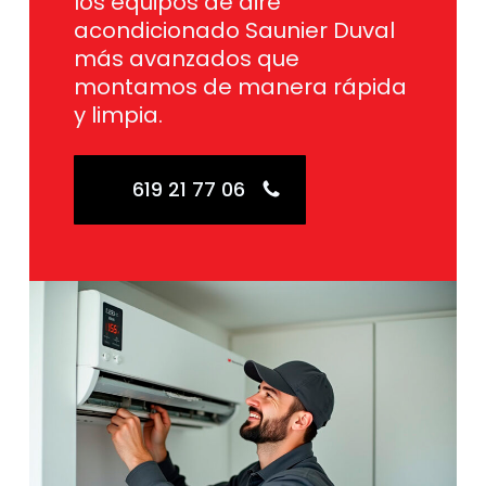
los equipos de aire
acondicionado Saunier Duval
más avanzados que
montamos de manera rápida
y limpia.
619 21 77 06